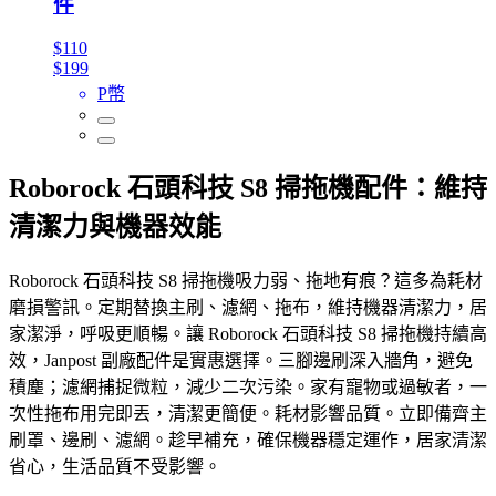
件
$110
$199
P幣
Roborock 石頭科技 S8 掃拖機配件：維持
清潔力與機器效能
Roborock 石頭科技 S8 掃拖機吸力弱、拖地有痕？這多為耗材
磨損警訊。定期替換主刷、濾網、拖布，維持機器清潔力，居
家潔淨，呼吸更順暢。讓 Roborock 石頭科技 S8 掃拖機持續高
效，Janpost 副廠配件是實惠選擇。三腳邊刷深入牆角，避免
積塵；濾網捕捉微粒，減少二次污染。家有寵物或過敏者，一
次性拖布用完即丟，清潔更簡便。耗材影響品質。立即備齊主
刷罩、邊刷、濾網。趁早補充，確保機器穩定運作，居家清潔
省心，生活品質不受影響。