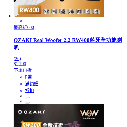
最高折600
OZAKI Real Woofer 2.2 RW400藍牙全功能喇
叭
(26)
$1,790
下單再折
P幣
滿額贈
折扣