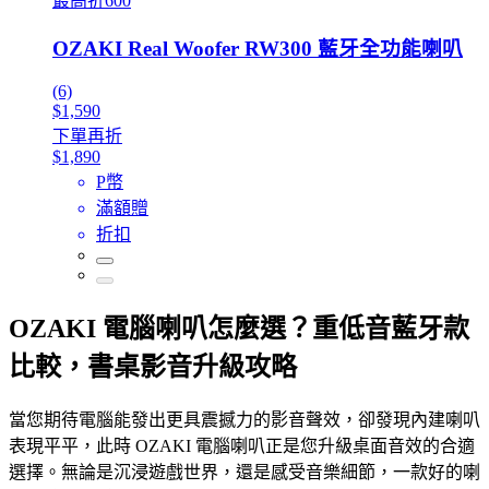
最高折600
OZAKI Real Woofer RW300 藍牙全功能喇叭
(6)
$1,590
下單再折
$1,890
P幣
滿額贈
折扣
OZAKI 電腦喇叭怎麼選？重低音藍牙款
比較，書桌影音升級攻略
當您期待電腦能發出更具震撼力的影音聲效，卻發現內建喇叭
表現平平，此時 OZAKI 電腦喇叭正是您升級桌面音效的合適
選擇。無論是沉浸遊戲世界，還是感受音樂細節，一款好的喇