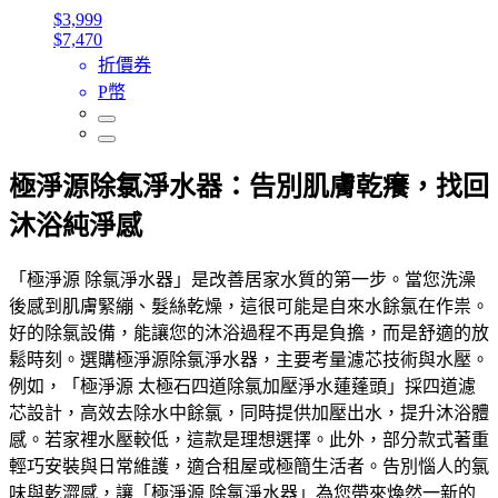
$3,999
$7,470
折價券
P幣
極淨源除氯淨水器：告別肌膚乾癢，找回
沐浴純淨感
「極淨源 除氯淨水器」是改善居家水質的第一步。當您洗澡
後感到肌膚緊繃、髮絲乾燥，這很可能是自來水餘氯在作祟。
好的除氯設備，能讓您的沐浴過程不再是負擔，而是舒適的放
鬆時刻。選購極淨源除氯淨水器，主要考量濾芯技術與水壓。
例如，「極淨源 太極石四道除氯加壓淨水蓮蓬頭」採四道濾
芯設計，高效去除水中餘氯，同時提供加壓出水，提升沐浴體
感。若家裡水壓較低，這款是理想選擇。此外，部分款式著重
輕巧安裝與日常維護，適合租屋或極簡生活者。告別惱人的氯
味與乾澀感，讓「極淨源 除氯淨水器」為您帶來煥然一新的