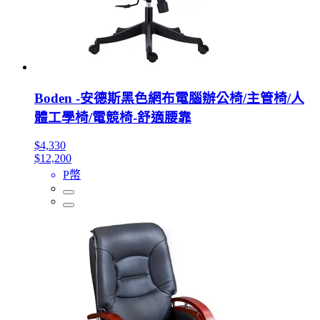
Boden -安德斯黑色網布電腦辦公椅/主管椅/人
體工學椅/電競椅-舒適腰靠
$4,330
$12,200
P幣