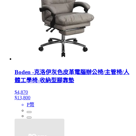
Boden -克洛伊灰色皮革電腦辦公椅/主管椅/人
體工學椅-收納型腳靠墊
$4,870
$13,800
P幣