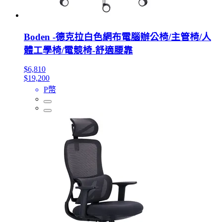
Boden -德克拉白色網布電腦辦公椅/主管椅/人
體工學椅/電競椅-舒適腰靠
$6,810
$19,200
P幣