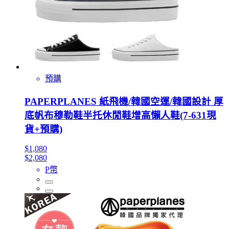
預購
PAPERPLANES 紙飛機/韓國空運/韓國設計 厚
底帆布穆勒鞋半托休閒鞋增高懶人鞋(7-631現
貨+預購)
$1,080
$2,080
P幣