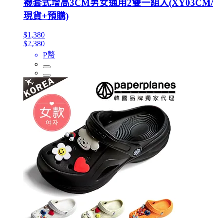
襪套式增高3CM男女通用2雙一組入(XY03CM/
現貨+預購)
$1,380
$2,380
P幣