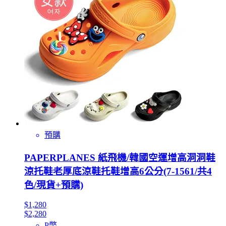
預購
PAPERPLANES 紙飛機/韓國空運增高洞洞鞋
涼托鞋老厚底涼鞋托鞋增高6公分(7-1561/共4
色/現貨+預購)
$1,280
$2,280
P幣