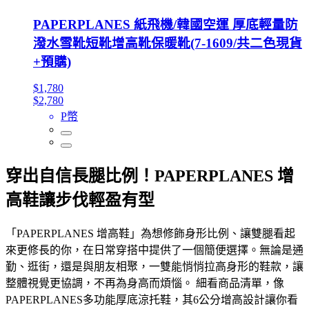
PAPERPLANES 紙飛機/韓國空運 厚底輕量防
潑水雪靴短靴增高靴保暖靴(7-1609/共二色現貨
+預購)
$1,780
$2,780
P幣
穿出自信長腿比例！PAPERPLANES 增
高鞋讓步伐輕盈有型
「PAPERPLANES 增高鞋」為想修飾身形比例、讓雙腿看起
來更修長的你，在日常穿搭中提供了一個簡便選擇。無論是通
勤、逛街，還是與朋友相聚，一雙能悄悄拉高身形的鞋款，讓
整體視覺更協調，不再為身高而煩惱。 細看商品清單，像
PAPERPLANES多功能厚底涼托鞋，其6公分增高設計讓你看