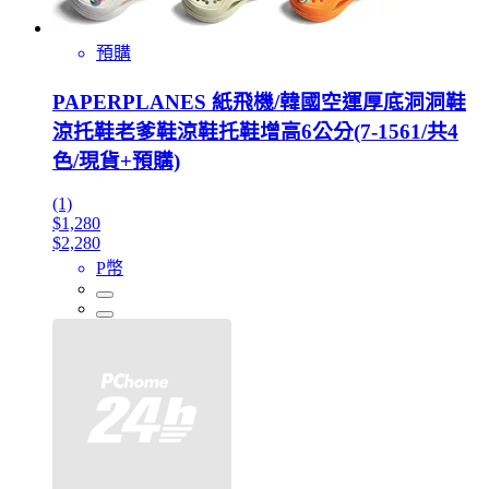
預購
PAPERPLANES 紙飛機/韓國空運厚底洞洞鞋
涼托鞋老爹鞋涼鞋托鞋增高6公分(7-1561/共4
色/現貨+預購)
(1)
$1,280
$2,280
P幣