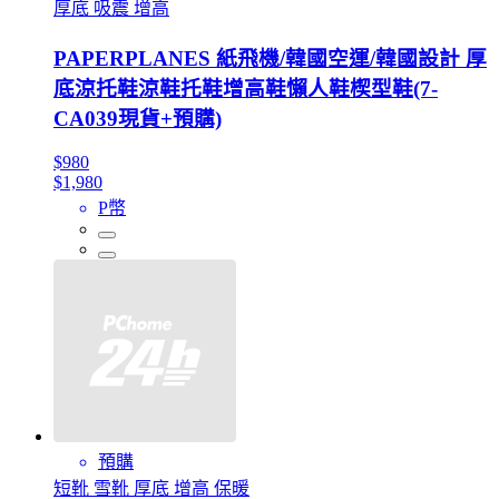
厚底 吸震 增高
PAPERPLANES 紙飛機/韓國空運/韓國設計 厚
底涼托鞋涼鞋托鞋增高鞋懶人鞋楔型鞋(7-
CA039現貨+預購)
$980
$1,980
P幣
預購
短靴 雪靴 厚底 增高 保暖