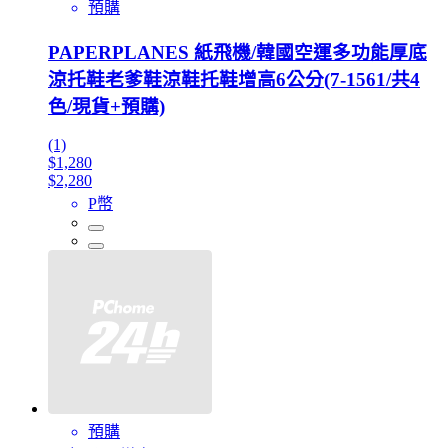
預購
PAPERPLANES 紙飛機/韓國空運多功能厚底
涼托鞋老爹鞋涼鞋托鞋增高6公分(7-1561/共4
色/現貨+預購)
(1)
$1,280
$2,280
P幣
預購