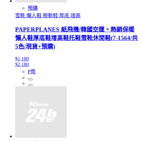
預購
雪靴 懶人鞋 穆勒鞋 厚底 增高
PAPERPLANES 紙飛機/韓國空運。熱銷保暖
懶人鞋厚底鞋增高鞋托鞋雪靴休閒鞋(7-1564/共
5色/現貨+預購)
$1,180
$2,180
P幣