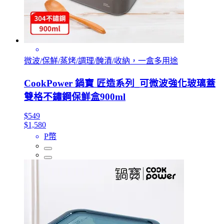
微波/保鮮/蒸烤/調理/醃漬/收納，一盒多用途
CookPower 鍋寶 匠造系列_可微波強化玻璃蓋
雙格不鏽鋼保鮮盒900ml
$549
$1,580
P幣