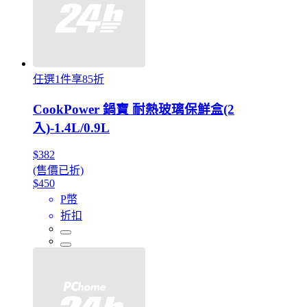
任選1件享85折
CookPower 鍋寶 耐熱玻璃保鮮盒(2
入)-1.4L/0.9L
$382
(售價已折)
$450
P幣
折扣