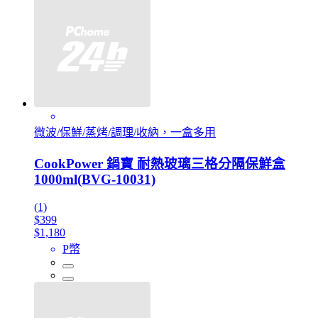
微波/保鮮/蒸烤/調理/收納，一盒多用
CookPower 鍋寶 耐熱玻璃三格分隔保鮮盒
1000ml(BVG-10031)
(1)
$399
$1,180
P幣