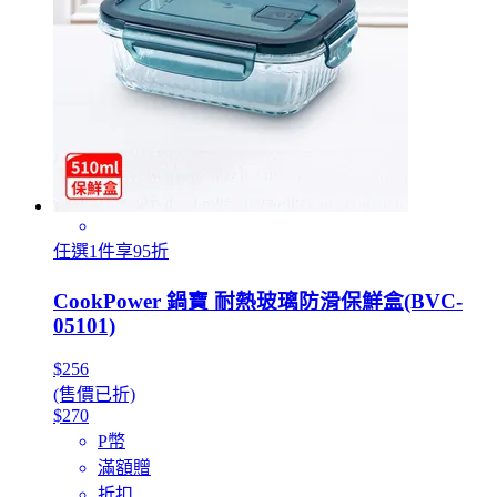
任選1件享95折
CookPower 鍋寶 耐熱玻璃防滑保鮮盒(BVC-
05101)
$256
(售價已折)
$270
P幣
滿額贈
折扣