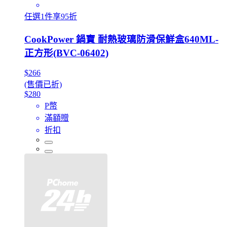
任選1件享95折
CookPower 鍋寶 耐熱玻璃防滑保鮮盒640ML-
正方形(BVC-06402)
$266
(售價已折)
$280
P幣
滿額贈
折扣