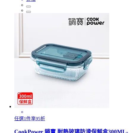
任選1件享95折
CookPower 鍋寶 耐熱玻璃防滑保鮮盒300ML-