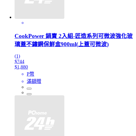
CookPower 鍋寶 2入組-匠造系列可微波強化玻
璃蓋不鏽鋼保鮮盒900ml(上蓋可微波)
(1)
$744
$1,880
P幣
滿額贈