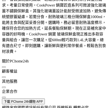
求。考量日常使用，CookPower 鍋寶匠造系列可微波強化玻璃
蓋不鏽鋼保鮮盒，其強化玻璃蓋設計能耐受微波加熱，避免傳
統塑膠蓋疑慮。若需分食，耐熱玻璃三格分隔保鮮盒1000ml，
能將主食與配菜妥善分開。選購時，務必留意耐熱溫度標示，
確保符合您的加熱方式，延長餐點保鮮期。現在正是補充家中
容器的好時機，CookPower 鍋寶 玻璃保鮮盒現正推出多款容
量與組合，讓您一次購足。從600ml輕巧款到1.4L大容量，總
有適合尺寸。即刻選購，讓新鮮與便利常伴餐桌，輕鬆告別食
材浪費。
關於PChome24h
顧客權益
其他服務
企業合作
下載 PChome 24h購物 APP
網路家庭國際資訊股份有限公司 版權所有 轉載必究