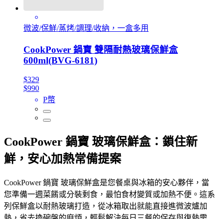
微波/保鮮/蒸烤/調理/收納，一盒多用
CookPower 鍋寶 雙隔耐熱玻璃保鮮盒
600ml(BVG-6181)
$329
$990
P幣
CookPower 鍋寶 玻璃保鮮盒：鎖住新
鮮，安心加熱常備提案
CookPower 鍋寶 玻璃保鮮盒是您餐桌與冰箱的安心夥伴，當
您準備一週菜餚或分裝剩食，最怕食材變質或加熱不便。這系
列保鮮盒以耐熱玻璃打造，從冰箱取出就能直接進微波爐加
熱，省去換碗盤的麻煩，輕鬆解決每日三餐的保存與復熱需