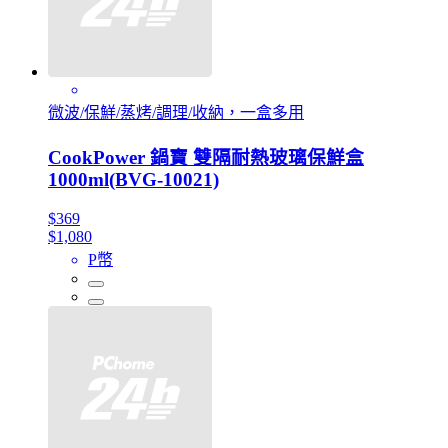
微波/保鮮/蒸烤/調理/收納，一盒多用
CookPower 鍋寶 雙隔耐熱玻璃保鮮盒
1000ml(BVG-10021)
$369
$1,080
P幣