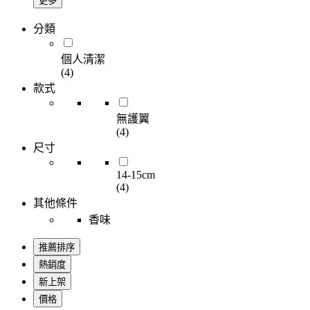
更多
分類
個人清潔
(4)
款式
無護翼
(4)
尺寸
14-15cm
(4)
其他條件
香味
推薦排序
熱銷度
新上架
價格