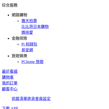
綜合服務
網路購物
露天拍賣
比比昂日本購物
媽咪愛
金融保險
Pi 拍錢包
易安網
旅遊娛樂
PChome 旅遊
最近看過
購物車
我的訂單
顧客中心
追蹤清單
退貨
會員設定
下載 APP