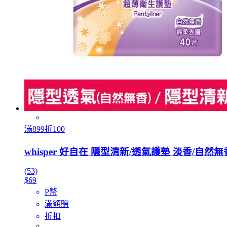
滿899折100
whisper 好自在 隱型清新/透氣護墊 淡香/自然無
(53)
$69
P幣
滿額贈
折扣