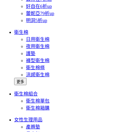
好自在6折up
蕾妮亞79折up
明洞5折up
衛生棉
日用衛生棉
夜用衛生棉
護墊
褲型衛生棉
衛生棉條
涼感衛生棉
更多
衛生棉組合
衛生棉單包
衛生棉箱購
女性生理用品
產褥墊