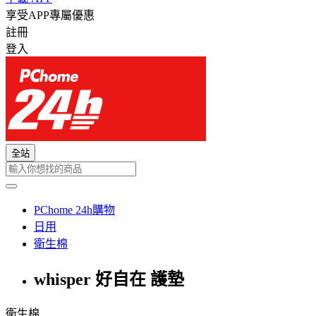
享受APP專屬優惠
註冊
登入
全站
PChome 24h購物
日用
衛生棉
whisper 好自在 護墊
衛生棉