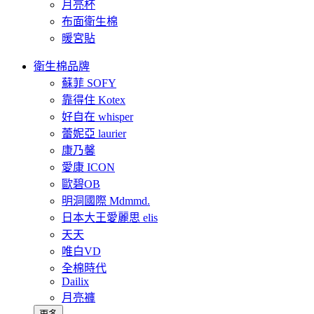
月亮杯
布面衛生棉
暖宮貼
衛生棉品牌
蘇菲 SOFY
靠得住 Kotex
好自在 whisper
蕾妮亞 laurier
康乃馨
愛康 ICON
歐碧OB
明洞國際 Mdmmd.
日本大王愛麗思 elis
天天
唯白VD
全棉時代
Dailix
月亮褲