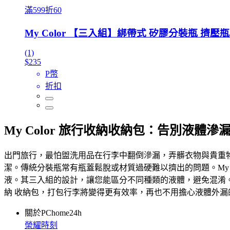
滿599折60
My Color 【三入組】綁帶式 矽膠分裝瓶 擠壓
(1)
$235
P幣
折扣
My Color 旅行收納收納包：告別液體
出門旅行，最怕盥洗用品在行李中翻倒滲漏，弄髒衣物與貴重物品
潔。傳統分裝瓶常有瓶蓋鬆脫或材質過硬難以擠出的問題。My 
液。其三入組的設計，讓您能區分不同種類的液體，避免混淆。選
納 收納包，打包行李將變得更有效率，再也不用擔心液體外漏的
關於PChome24h
榮耀時刻