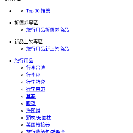
Top 30 推薦
折價券專區
旅行用品折價券商品
新品上架專區
旅行用品新上架商品
旅行用品
行李吊牌
行李秤
行李箱套
行李束帶
耳塞
眼罩
海關鎖
頸枕/充氣枕
萬國轉接器
旅行收納包/護照套