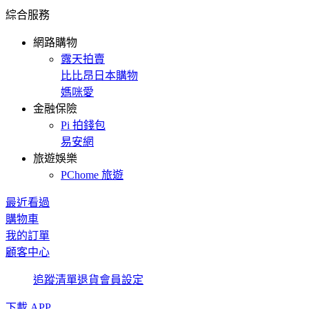
綜合服務
網路購物
露天拍賣
比比昂日本購物
媽咪愛
金融保險
Pi 拍錢包
易安網
旅遊娛樂
PChome 旅遊
最近看過
購物車
我的訂單
顧客中心
追蹤清單
退貨
會員設定
下載 APP