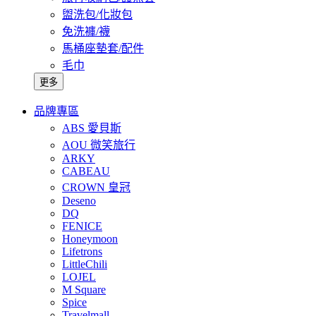
盥洗包/化妝包
免洗褲/襪
馬桶座墊套/配件
毛巾
更多
品牌專區
ABS 愛貝斯
AOU 微笑旅行
ARKY
CABEAU
CROWN 皇冠
Deseno
DQ
FENICE
Honeymoon
Lifetrons
LittleChili
LOJEL
M Square
Spice
Travelmall