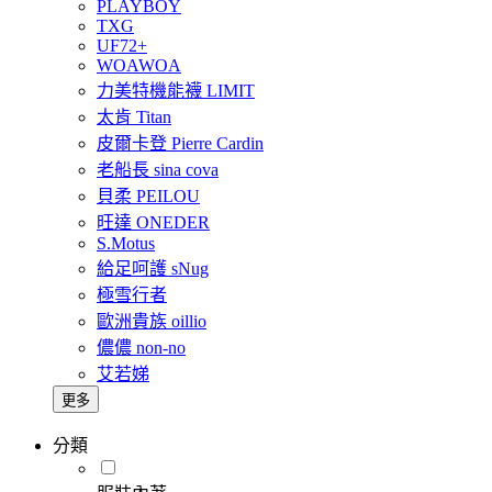
PLAYBOY
TXG
UF72+
WOAWOA
力美特機能襪 LIMIT
太肯 Titan
皮爾卡登 Pierre Cardin
老船長 sina cova
貝柔 PEILOU
旺達 ONEDER
S.Motus
給足呵護 sNug
極雪行者
歐洲貴族 oillio
儂儂 non-no
艾若娣
更多
分類