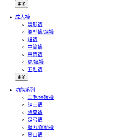
更多
成人襪
隱形襪
船型襪/踝襪
短襪
中筒襪
高筒襪
絲/褲襪
五趾襪
更多
功能系列
羊毛/保暖襪
紳士襪
除臭襪
足弓襪
壓力/運動襪
登山襪