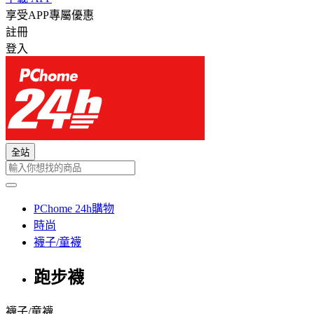
享受APP專屬優惠
註冊
登入
全站
PChome 24h購物
時尚
襪子/童襪
跑步襪
襪子/童襪