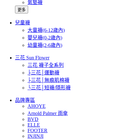
氣墊襪
更多
兒童襪
大童襪(6-12歲內)
嬰兒襪(0-2歲內)
幼童襪(2-6歲內)
三花 Sun Flower
三花 襪子全系列
├三花│運動襪
├三花│無痕肌棉襪
└三花│短襪/隱形襪
品牌專區
AHOYE
Arnold Palmer 雨傘
BVD
ELLE
FOOTER
INJINJI