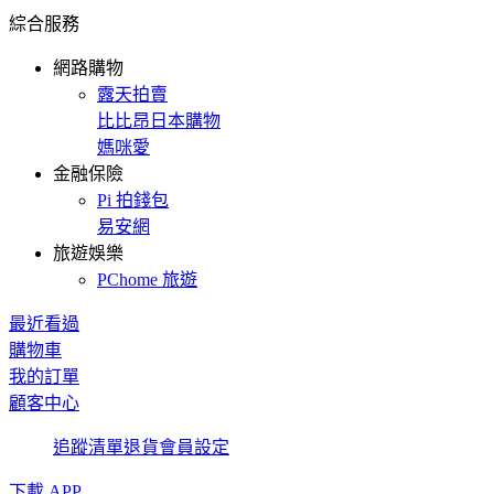
綜合服務
網路購物
露天拍賣
比比昂日本購物
媽咪愛
金融保險
Pi 拍錢包
易安網
旅遊娛樂
PChome 旅遊
最近看過
購物車
我的訂單
顧客中心
追蹤清單
退貨
會員設定
下載 APP