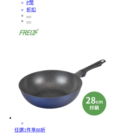
P幣
折扣
任選1件享88折