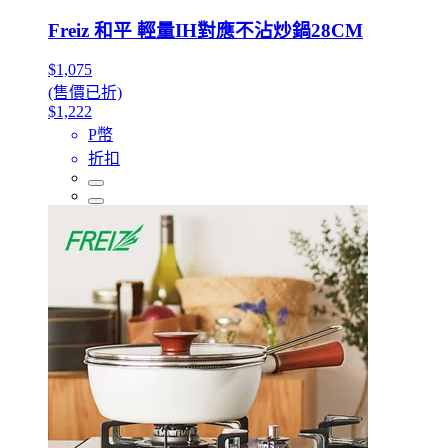
Freiz 和平 輕量IH對應不沾炒鍋28CM
$1,075
(售價已折)
$1,222
P幣
折扣