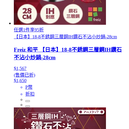
任選1件享95折
【日本】18-8不銹鋼三層鋼IH鑽石不沾小炒鍋-28cm
Freiz 和平 【日本】18-8不銹鋼三層鋼IH鑽石
不沾小炒鍋-28cm
$1,567
(售價已折)
$1,650
P幣
折扣