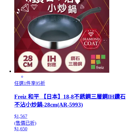
任選1件享95折
Freiz 和平 【日本】18-8不銹鋼三層鋼IH鑽石
不沾小炒鍋-28cm(AR-5993)
$1,567
(售價已折)
$1,650