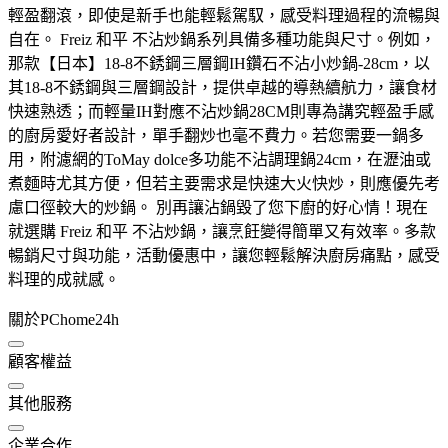
輕盈翻滾，即使是新手也能輕鬆駕馭，感受料理過程的流暢與
自在。 Freiz 和平 不沾炒鍋系列具備多種功能與尺寸。例如，
那款【日本】18-8不銹鋼三層鋼IH鑽石不沾小炒鍋-28cm，以
其18-8不銹鋼與三層鋼設計，提供卓越的導熱續航力，讓食材
快速熟透；而輕量IH對應不沾炒鍋28CM則專為講究輕盈手感
的廚房愛好者設計，單手翻炒也毫不費力。若您需要一鍋多
用，附濾網的ToMay dolce多功能不沾調理鍋24cm，在瀝油或
煮麵時尤其方便，但若主要需求是快速大火快炒，則應優先考
慮口徑較大的炒鍋。 別再讓沾鍋毀了您下廚的好心情！現在
就選購 Freiz 和平 不沾炒鍋，讓烹飪變得簡單又有效率。多款
暢銷尺寸與功能，活動優惠中，讓您輕鬆解決廚房痛點，感受
料理的成就感。
關於PChome24h
顧客權益
其他服務
企業合作