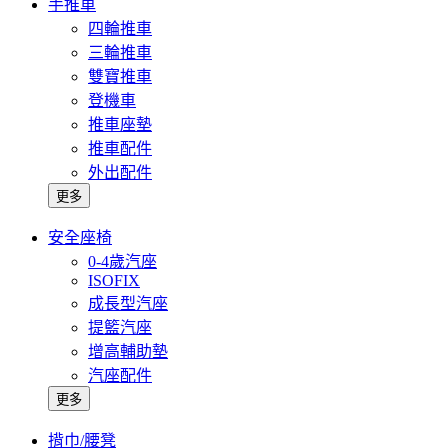
手推車
四輪推車
三輪推車
雙寶推車
登機車
推車座墊
推車配件
外出配件
更多
安全座椅
0-4歲汽座
ISOFIX
成長型汽座
提籃汽座
增高輔助墊
汽座配件
更多
揹巾/腰凳