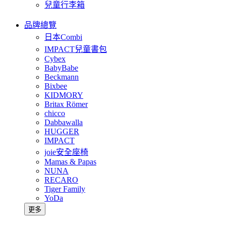
兒童行李箱
品牌總覽
日本Combi
IMPACT兒童書包
Cybex
BabyBabe
Beckmann
Bixbee
KIDMORY
Britax Römer
chicco
Dabbawalla
HUGGER
IMPACT
joie安全座椅
Mamas & Papas
NUNA
RECARO
Tiger Family
YoDa
更多