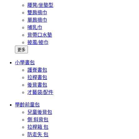
腰凳/坐墊型
雙肩揹巾
單肩揹巾
哺乳巾
背帶口水墊
披風/披巾
更多
小學書包
護脊書包
拉桿書包
後背書包
才藝袋/配件
學齡前童包
兒童後背包
側 斜背包
拉桿箱 包
防走失 包