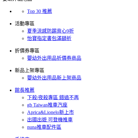
Top 30 推薦
活動專區
夏季涼感防踢背心9折
怡寶指定書包滿額折
折價券專區
嬰幼外出用品折價券商品
新品上架專區
嬰幼外出用品新上架商品
館長推薦
下殺/夜殺專區 錯過不再
gb Taiwan推車汽座
Aprica&Lionelo新上市
出國出遊 可登機推車
nuna推車配件區