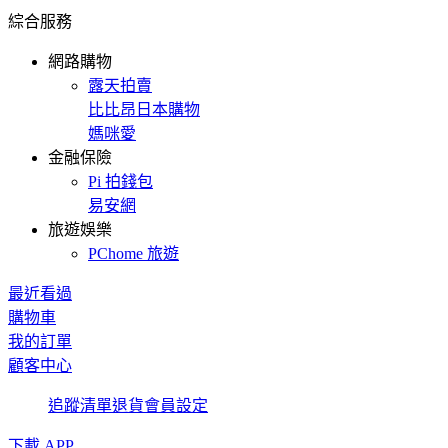
綜合服務
網路購物
露天拍賣
比比昂日本購物
媽咪愛
金融保險
Pi 拍錢包
易安網
旅遊娛樂
PChome 旅遊
最近看過
購物車
我的訂單
顧客中心
追蹤清單
退貨
會員設定
下載 APP