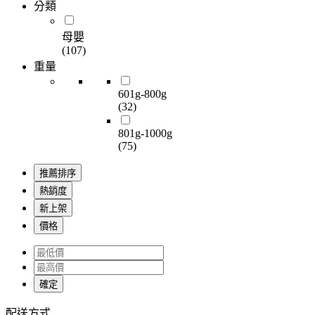
分類
母嬰
(107)
重量
601g-800g
(32)
801g-1000g
(75)
推薦排序
熱銷度
新上架
價格
確定
配送方式