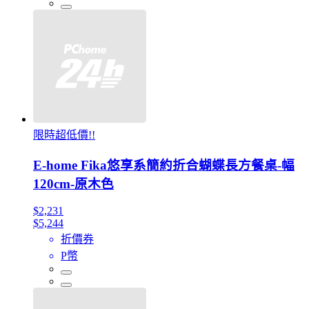
限時超低價!!
E-home Fika悠享系簡約折合蝴蝶長方餐桌-幅
120cm-原木色
$2,231
$5,244
折價券
P幣