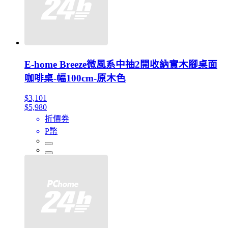
E-home Breeze微風系中抽2開收納實木腳桌面
咖啡桌-幅100cm-原木色
$3,101
$5,980
折價券
P幣