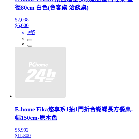
徑80cm 白色(會客桌 洽談桌)
$2,038
$6,000
P幣
E-home Fika悠享系1抽1門折合蝴蝶長方餐桌-
幅150cm-原木色
$5,902
$11,800