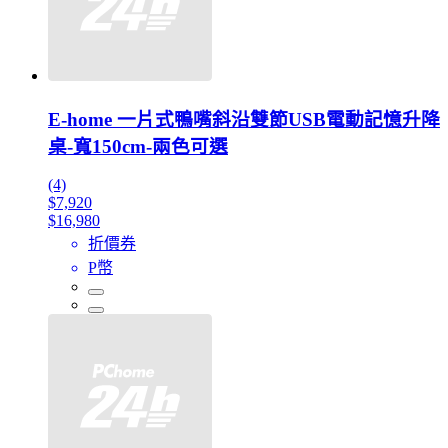
E-home 一片式鴨嘴斜沿雙節USB電動記憶升降
桌-寬150cm-兩色可選
(4)
$7,920
$16,980
折價券
P幣