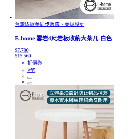
台灣與歐美同步販售、美規設計
E-home 雪岩4尺岩板收納大茶几-白色
$7,780
$15,560
折價券
P幣