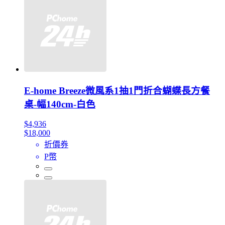
E-home Breeze微風系1抽1門折合蝴蝶長方餐
桌-幅140cm-白色
$4,936
$18,000
折價券
P幣