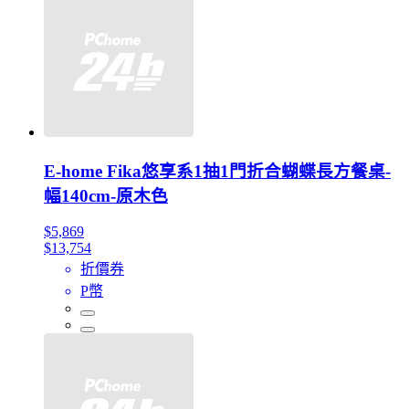
E-home Fika悠享系1抽1門折合蝴蝶長方餐桌-
幅140cm-原木色
$5,869
$13,754
折價券
P幣