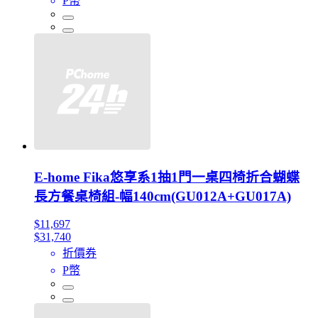
P幣
E-home Fika悠享系1抽1門一桌四椅折合蝴蝶
長方餐桌椅組-幅140cm(GU012A+GU017A)
$11,697
$31,740
折價券
P幣