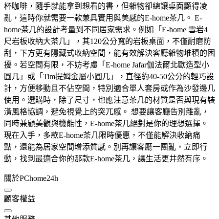
杯咖啡，隨手就能拿到想看的書，但雜物卻總讓桌面顯得凌
亂，這時你就需要一款兼具實用與美感的E-home茶几。 E-
home茶几的設計考量到不同居家需求。例如「E-home 雪岩4
尺岩板收納大茶几」，其120公分寬的岩板桌面，不僅耐磨防
刮，下方更有隱藏式收納空間，能有效解決客廳雜物堆積的困
擾。若空間有限，不妨考慮「E-home Jafar伽法爾北歐造型小
圓几」或「Tim提姆金屬小圓几」，直徑約40-50公分的輕巧設
計，方便移動且不佔空間，特別適合單人套房或作為沙發邊几
使用。選購時，除了尺寸，也應注意茶几的材質是否與現有裝
潢風格協調，避免視覺上的突兀感。 想要讓客廳告別雜亂，
同時兼顧美觀與機能性，E-home茶几絕對是你的理想選擇。
現在入手，多款E-home茶几限時優惠，不僅能解決收納痛
點，還能為居家空間增添質感。別再讓客廳一團亂，立即行
動，找到最適合你的那款E-home茶几，讓生活更井然有序。
關於PChome24h
顧客權益