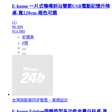
E-home 一片式鴨嘴斜沿雙節USB電動記憶升降
桌-寬120cm-兩色可選
(2)
$6,999
$14,980
折價券
P幣
台灣與歐美同步販售、美規設計
E-home Frisbee飛盤造型多功能金屬白柱桌-直