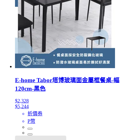
E-home Tabor塔博玻璃面金屬框餐桌-幅
120cm-黑色
$2,328
$5,244
折價券
P幣