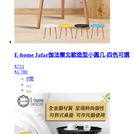
E-home Jafar伽法爾北歐造型小圓几-四色可選
$753
$1,780
P幣