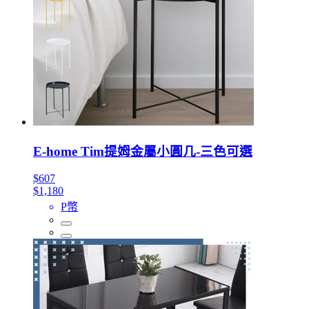
E-home Tim提姆金屬小圓几-三色可選
$607
$1,180
P幣