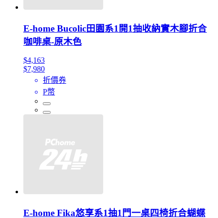
E-home Bucolic田園系1開1抽收納實木腳折合
咖啡桌-原木色
$4,163
$7,980
折價券
P幣
E-home Fika悠享系1抽1門一桌四椅折合蝴蝶