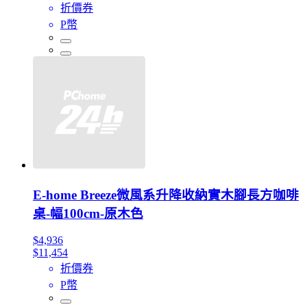
折價券
P幣
E-home Breeze微風系升降收納實木腳長方咖啡
桌-幅100cm-原木色
$4,936
$11,454
折價券
P幣