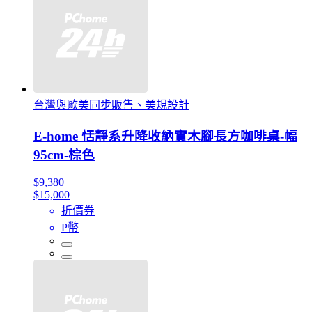
台灣與歐美同步販售、美規設計
E-home 恬靜系升降收納實木腳長方咖啡桌-幅
95cm-棕色
$9,380
$15,000
折價券
P幣