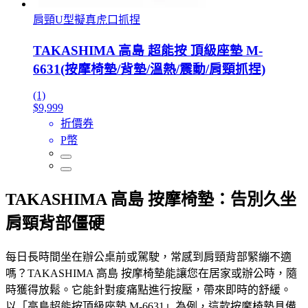
肩頸U型擬真虎口抓捏
TAKASHIMA 高島 超能按 頂級座墊 M-
6631(按摩椅墊/背墊/溫熱/震動/肩頸抓捏)
(1)
$9,999
折價券
P幣
TAKASHIMA 高島 按摩椅墊：告別久坐
肩頸背部僵硬
每日長時間坐在辦公桌前或駕駛，常感到肩頸背部緊繃不適
嗎？TAKASHIMA 高島 按摩椅墊能讓您在居家或辦公時，隨
時獲得放鬆。它能針對痠痛點進行按壓，帶來即時的舒緩。
以「高島超能按頂級座墊 M-6631」為例，這款按摩椅墊具備