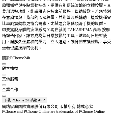
肩頸抓捏與多點震動技術，提供有別傳統滾輪的立體按壓。其
背部溫熱功能，能讓肌肉在按摩前預熱，幫助放鬆。若您特別
在意肩頸與上背部的深層釋壓，並期望溫熱輔助，這款機種會
比單純震動款更符合需求，尤其適合常低頭滑手機的族群。
想要擺脫身體的疲憊感嗎？現在就將 TAKASHIMA 高島 按摩
椅墊帶回家，讓它成為您日常放鬆的工具。透過每日短暫使
用，緩解久坐累積的壓力。立即選購，讓身體重獲輕鬆，享受
坐著也能按摩的便利。
關於PChome24h
顧客權益
其他服務
企業合作
下載 PChome 24h購物 APP
網路家庭國際資訊股份有限公司 版權所有 轉載必究
PChome and PChome Online are trademarks of PChome Online