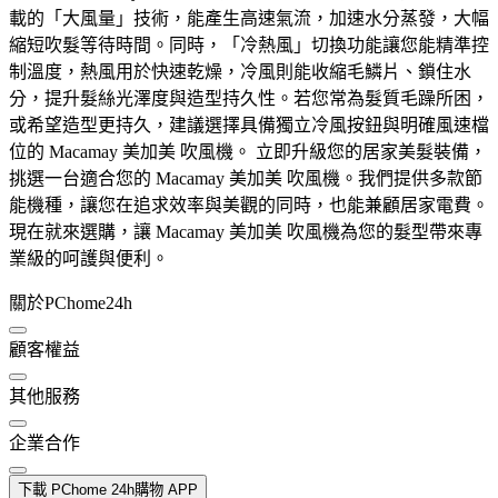
載的「大風量」技術，能產生高速氣流，加速水分蒸發，大幅
縮短吹髮等待時間。同時，「冷熱風」切換功能讓您能精準控
制溫度，熱風用於快速乾燥，冷風則能收縮毛鱗片、鎖住水
分，提升髮絲光澤度與造型持久性。若您常為髮質毛躁所困，
或希望造型更持久，建議選擇具備獨立冷風按鈕與明確風速檔
位的 Macamay 美加美 吹風機。 立即升級您的居家美髮裝備，
挑選一台適合您的 Macamay 美加美 吹風機。我們提供多款節
能機種，讓您在追求效率與美觀的同時，也能兼顧居家電費。
現在就來選購，讓 Macamay 美加美 吹風機為您的髮型帶來專
業級的呵護與便利。
關於PChome24h
顧客權益
其他服務
企業合作
下載 PChome 24h購物 APP