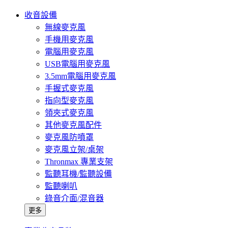
收音設備
無線麥克風
手機用麥克風
電腦用麥克風
USB電腦用麥克風
3.5mm電腦用麥克風
手握式麥克風
指向型麥克風
領夾式麥克風
其他麥克風配件
麥克風防噴罩
麥克風立架/桌架
Thronmax 專業支架
監聽耳機/監聽設備
監聽喇叭
錄音介面/混音器
更多