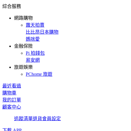
綜合服務
網路購物
露天拍賣
比比昂日本購物
媽咪愛
金融保險
Pi 拍錢包
易安網
旅遊娛樂
PChome 旅遊
最近看過
購物車
我的訂單
顧客中心
追蹤清單
退貨
會員設定
下載 APP