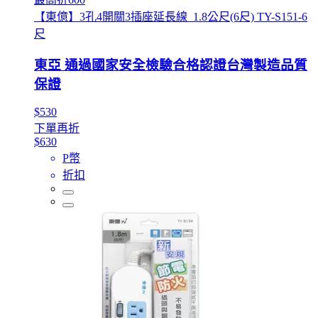
【東億】3孔4開關3插座延長線_1.8公尺(6尺) TY-S151-6
尺
東亞 通過國家安全檢驗合格認證台灣製造品質
保證
$530
下單再折
$630
P幣
折扣