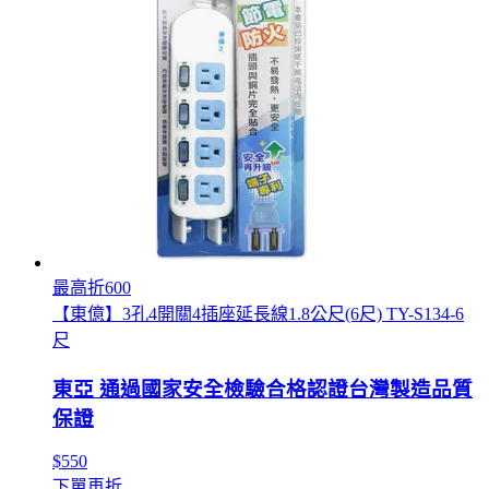
最高折600
【東億】3孔4開關4插座延長線1.8公尺(6尺) TY-S134-6
尺
東亞 通過國家安全檢驗合格認證台灣製造品質
保證
$550
下單再折