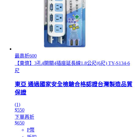
最高折600
【東億】3孔4開關4插座延長線1.8公尺(6尺) TY-S134-6
尺
東亞 通過國家安全檢驗合格認證台灣製造品質
保證
(1)
$550
下單再折
$650
P幣