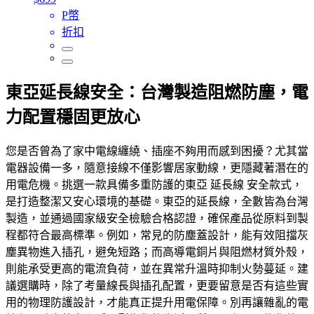
P幣
折扣
東亞延長線安全：台灣製造阻燃防塵，電
力配置穩固更放心
您是否曾為了家中電線纏繞、插座不夠用而感到困擾？尤其當
電器設備一多，隨意接線不僅影響居家動線，更隱藏著潛在的
用電危機。挑選一款具備多重防護的東亞 延長線 安全款式，
是打造整潔又安心環境的基礎。東亞的延長線，全數皆為台灣
製造，並通過國家級安全檢驗合格認證，確保產品從原料到製
程都符合最高標準。例如，常見的防塵蓋設計，能有效阻擋灰
塵異物進入插孔，避免短路；而高導電銅片與阻燃材質外殼，
則能承受更高的電流負荷，並在異常升溫時抑制火勢蔓延。建
議選購時，除了考量線長與插孔配置，更要留意是否有這些實
用的物理防護設計，才能真正提升用電保障。別再讓雜亂的電