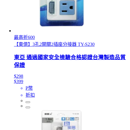
最高折600
【東億】3孔2開關2插座分接器 TY-S230
東亞 通過國家安全檢驗合格認證台灣製造品質
保證
$298
$399
P幣
折扣