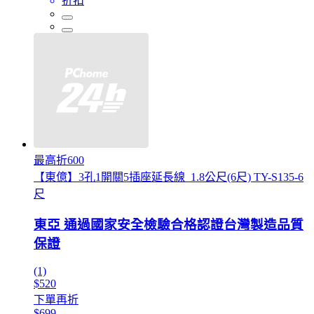
折扣
最高折600
【東億】3孔1開關5插座延長線_1.8公尺(6尺) TY-S135-6
尺
東亞 通過國家安全檢驗合格認證台灣製造品質
保證
(1)
$520
下單再折
$699