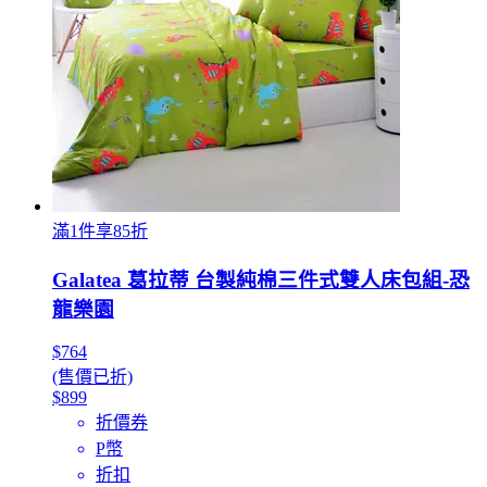
滿1件享85折
Galatea 葛拉蒂 台製純棉三件式雙人床包組-恐
龍樂園
$764
(售價已折)
$899
折價券
P幣
折扣