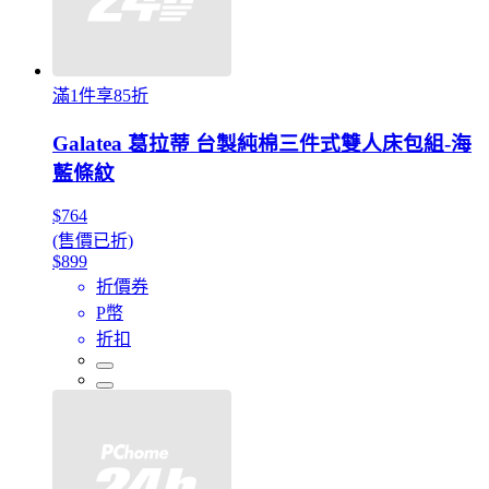
滿1件享85折
Galatea 葛拉蒂 台製純棉三件式雙人床包組-海
藍條紋
$764
(售價已折)
$899
折價券
P幣
折扣