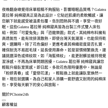
夜晚翻身總覺得床單粗糙不夠服貼，影響睡眠品質嗎？Galatea
葛拉蒂 純棉寢具正是為此設計，它貼近肌膚的柔軟觸感，讓
您躺下就能感受被溫柔包覆，告別悶熱與不適，享受一夜好
眠。這些Galatea 葛拉蒂 純棉寢具皆為台製三件式雙人床包
組，例如「可愛兔兔」與「恐龍樂園」款式，其純棉布料擁有
高透氣性，能有效排濕散熱，即使台灣天氣潮濕，也能保持乾
爽。選購時，除了花色偏好，更應考慮其棉織密度是否扎實，
確保耐洗不易起毛球，延長使用壽命。若是習慣頻繁換洗，建
議挑選深色或條紋款，如「海藍條紋」，能更耐髒並維持視覺
潔淨感。不再為床單問題困擾，Galatea 葛拉蒂 純棉寢具讓您
輕鬆升級臥室質感。即日起，多款花色限時優惠中，無論是
「粉妍青春」或「愛戀花漾」，輕鬆換上就能讓臥室煥然一
新。現在就選購，為自己和家人添購一套舒適又耐用的純棉床
包，享受每天躺下的安心與放鬆。
關於PChome24h
顧客權益