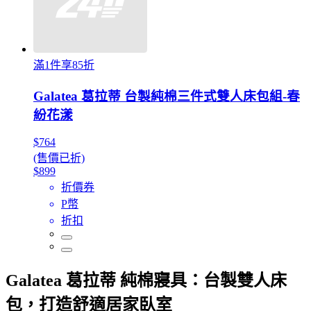
滿1件享85折
Galatea 葛拉蒂 台製純棉三件式雙人床包組-春
紛花漾
$764
(售價已折)
$899
折價券
P幣
折扣
Galatea 葛拉蒂 純棉寢具：台製雙人床
包，打造舒適居家臥室