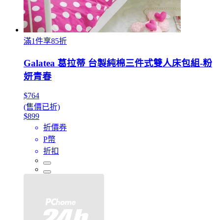
滿1件享85折
Galatea 葛拉蒂 台製純棉三件式雙人床包組-粉
妍青春
$764
(售價已折)
$899
折價券
P幣
折扣