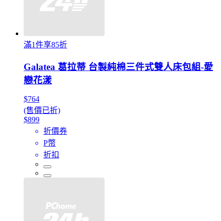
滿1件享85折
Galatea 葛拉蒂 台製純棉三件式雙人床包組-愛
戀花漾
$764
(售價已折)
$899
折價券
P幣
折扣