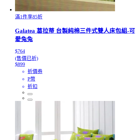
滿1件享85折
Galatea 葛拉蒂 台製純棉三件式雙人床包組-可
愛兔兔
$764
(售價已折)
$899
折價券
P幣
折扣