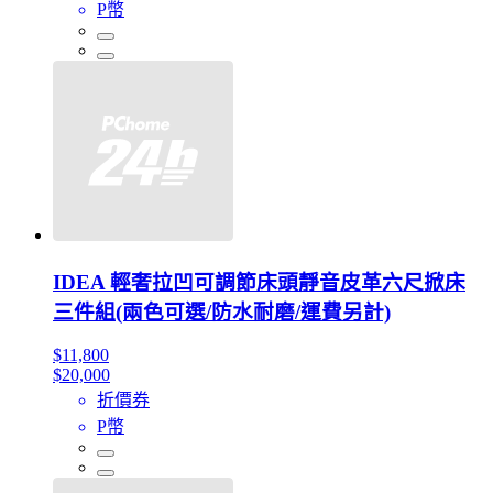
P幣
IDEA 輕奢拉凹可調節床頭靜音皮革六尺掀床
三件組(兩色可選/防水耐磨/運費另計)
$11,800
$20,000
折價券
P幣