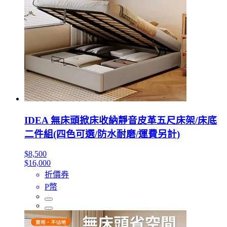
IDEA 無床頭掀床收納靜音皮革五尺床架/床底
二件組(四色可選/防水耐磨/運費另計)
$8,500
$16,000
折價券
P幣