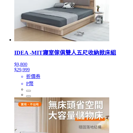
IDEA -MIT寢室傢俱雙人五尺收納掀床組
$9,800
$29,999
折價券
P幣