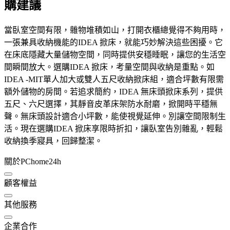
購建議
當臥室空間有限，雜物堆積如山，打開衣櫃總覺得不夠用時，
一張兼具收納機能的IDEA 掀床，就能巧妙解決這些困擾。它
在床底隱藏大量儲物空間，同時提供安穩睡眠，讓您的生活空
間瞬間放大。選購IDEA 掀床，考量空間與收納是重點。如
IDEA -MIT單人加大或雙人五尺收納掀床組，適合坪數有限需
額外儲物的房間。若追求簡約，IDEA 無床頭掀床系列，提供
五尺、六尺選擇，其靜音皮革床架防水耐磨，掀開時平穩無
聲。無床頭設計適合小坪數，能使視覺延伸。別讓空間限制生
活。現在選購IDEA 掀床享限時折扣，讓臥室告別雜亂，輕鬆
收納換季寢具，回歸整潔。
關於PChome24h
顧客權益
其他服務
企業合作