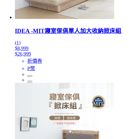
IDEA -MIT寢室傢俱單人加大收納掀床組
(1)
$8,999
$26,999
折價券
P幣