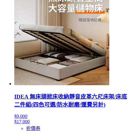
IDEA 無床頭掀床收納靜音皮革六尺床架/床底
二件組(四色可選/防水耐磨/運費另計)
$9,000
$17,000
折價券