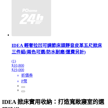
IDEA 輕奢拉凹可調節床頭靜音皮革五尺掀床
三件組(兩色可選/防水耐磨/運費另計)
(1)
$10,800
$19,000
折價券
P幣
IDEA 掀床實用收納：打造寬敞寢室的選