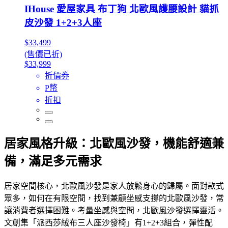
IHouse 愛屋家具 布丁狗 北歐風護腰設計 貓抓
皮沙發 1+2+3人座
$33,499
(售價已折)
$33,999
折價券
P幣
折扣
居家風格升級：北歐風沙發，機能舒適兼
備，滿足多元需求
居家空間核心，北歐風沙發是家人放鬆身心的歸屬。面對款式
眾多，如何在有限空間，找到兼顧坐感支撐的北歐風沙發，常
讓消費者選擇困難。考量坐感與空間，北歐風沙發選擇靈活。
文創集「派西莎絨布三人座沙發椅」有1+2+3組合，彈性配