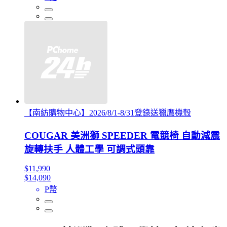
【南紡購物中心】2026/8/1-8/31登錄送獵鷹機殼
COUGAR 美洲獅 SPEEDER 電競椅 自動減震
旋轉扶手 人體工學 可調式頭靠
$11,990
$14,090
P幣