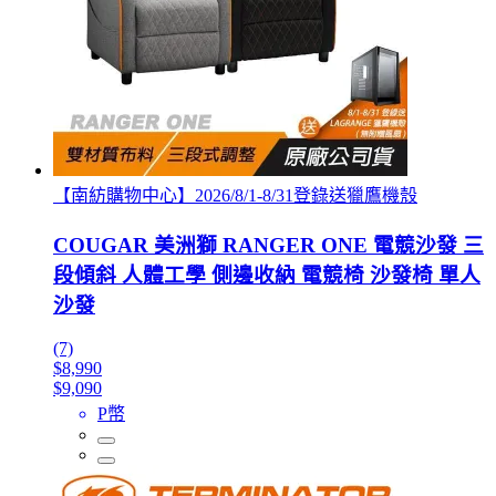
【南紡購物中心】2026/8/1-8/31登錄送獵鷹機殼
COUGAR 美洲獅 RANGER ONE 電競沙發 三
段傾斜 人體工學 側邊收納 電競椅 沙發椅 單人
沙發
(7)
$8,990
$9,090
P幣