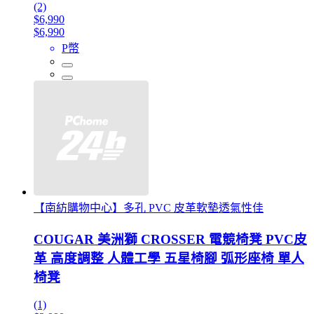
(2)
$6,990
$6,990
P幣
【南紡購物中心】多孔 PVC 皮革軟墊透氣性佳
COUGAR 美洲獅 CROSSER 電競椅凳 PVC皮
革 高度調整 人體工學 五星椅腳 弧形座椅 單人
椅凳
(1)