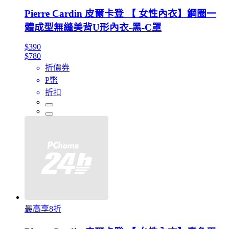
Pierre Cardin 皮爾卡登 【 女性內衣】鋼圈一
體成型無縫美背U形內衣-黑-C罩
$390
$780
折價券
P幣
折扣
最高享8折