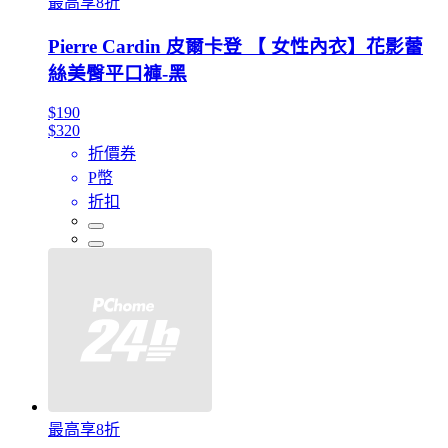
最高享8折
Pierre Cardin 皮爾卡登 【 女性內衣】花影蕾
絲美臀平口褲-黑
$190
$320
折價券
P幣
折扣
最高享8折