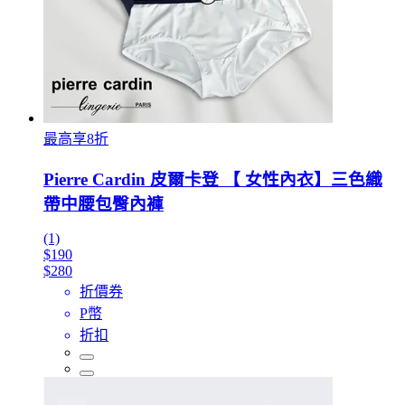
最高享8折
Pierre Cardin 皮爾卡登 【 女性內衣】三色織
帶中腰包臀內褲
(1)
$190
$280
折價券
P幣
折扣