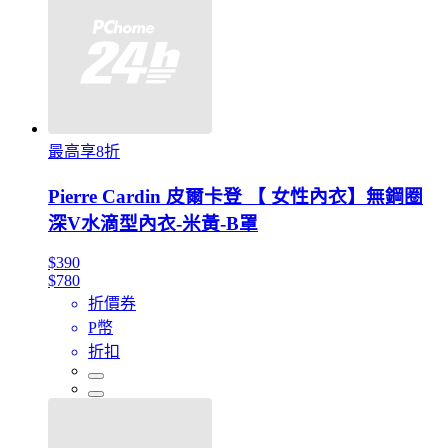
最高享8折
Pierre Cardin 皮爾卡登 【 女性內衣】無鋼圈
深V水滴型內衣-米黃-B罩
$390
$780
折價券
P幣
折扣