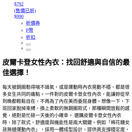
$792
(售價已折)
$990
折價券
P幣
折扣
皮爾卡登女性內衣：找回舒適與自信的最
佳選擇！
每天被鋼圈勒得喘不過氣，或是運動時內衣晃動不穩，都是很
多女生共同的痛點。一件對的皮爾卡登女性內衣，能讓妳從早
到晚都輕鬆自在，不再為了內在美而委屈身體。想像一下，下
班回家脫掉束縛，換上柔軟的無鋼圈款式，那種瞬間放鬆的感
覺，絕對是忙碌一天後的小確幸。 選購皮爾卡登女性內衣
時，除了款式，舒適度與機能性是兩大關鍵。例如「棉花糖女
孩無縫運動內衣」，採用一體成型設計，提供高支撐穩定度，