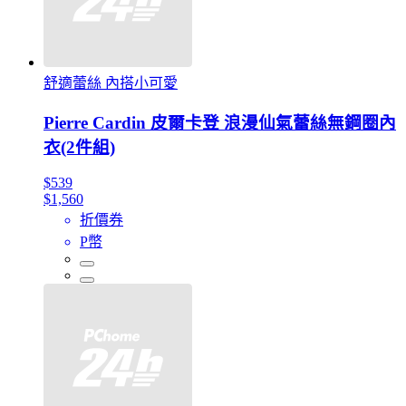
舒適蕾絲 內搭小可愛
Pierre Cardin 皮爾卡登 浪漫仙氣蕾絲無鋼圈內
衣(2件組)
$539
$1,560
折價券
P幣