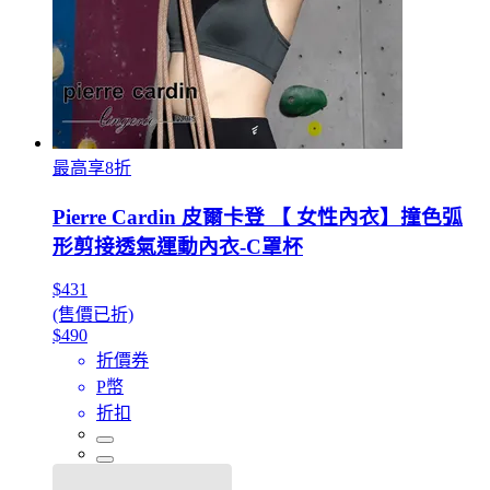
最高享8折
Pierre Cardin 皮爾卡登 【 女性內衣】撞色弧
形剪接透氣運動內衣-C罩杯
$431
(售價已折)
$490
折價券
P幣
折扣