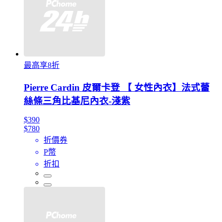
最高享8折
Pierre Cardin 皮爾卡登 【 女性內衣】法式蕾
絲條三角比基尼內衣-淺紫
$390
$780
折價券
P幣
折扣