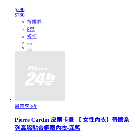
$390
$780
折價券
P幣
折扣
最高享8折
Pierre Cardin 皮爾卡登 【 女性內衣】奇蹟系
列高脇貼合鋼圈內衣-深藍