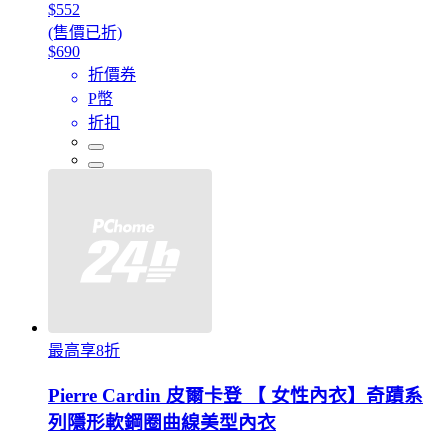
$552
(售價已折)
$690
折價券
P幣
折扣
最高享8折
Pierre Cardin 皮爾卡登 【 女性內衣】奇蹟系
列隱形軟鋼圈曲線美型內衣