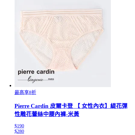
最高享8折
Pierre Cardin 皮爾卡登 【 女性內衣】緹花彈
性雕花蕾絲中腰內褲-米黃
$190
$280