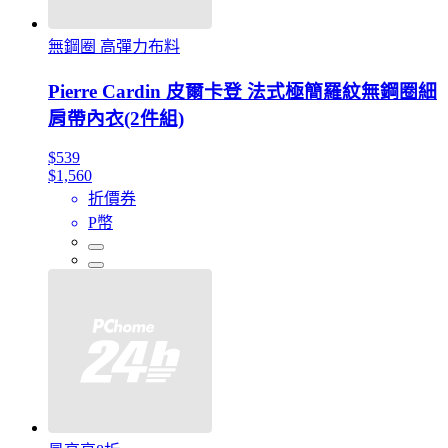
無鋼圈 高彈力布料
Pierre Cardin 皮爾卡登 法式極簡羅紋無鋼圈細
肩帶內衣(2件組)
$539
$1,560
折價券
P幣