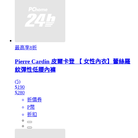
最高享8折
Pierre Cardin 皮爾卡登 【 女性內衣】蕾絲羅
紋彈性低腰內褲
(5)
$190
$280
折價券
P幣
折扣