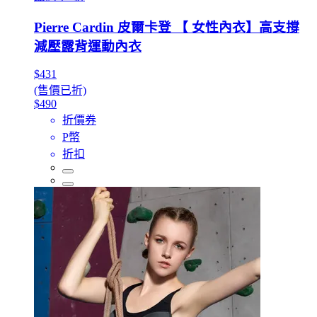
Pierre Cardin 皮爾卡登 【 女性內衣】高支撐
減壓露背運動內衣
$431
(售價已折)
$490
折價券
P幣
折扣