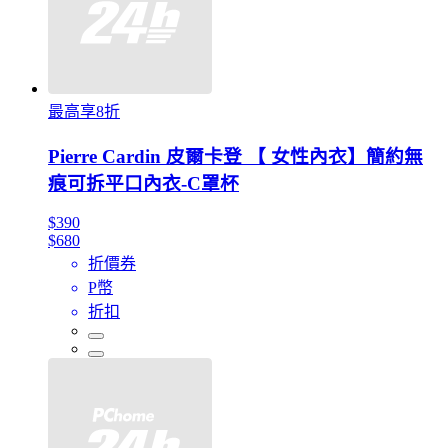
最高享8折
Pierre Cardin 皮爾卡登 【 女性內衣】簡約無
痕可拆平口內衣-C罩杯
$390
$680
折價券
P幣
折扣