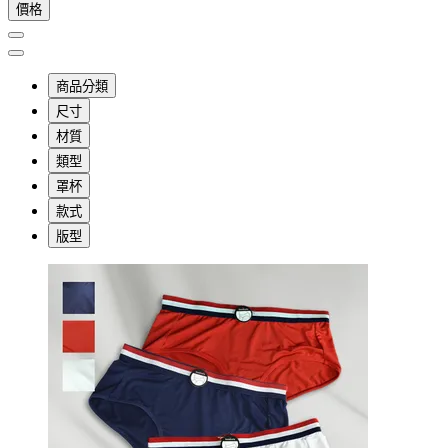
價格
商品分類
尺寸
材質
類型
罩杯
款式
版型