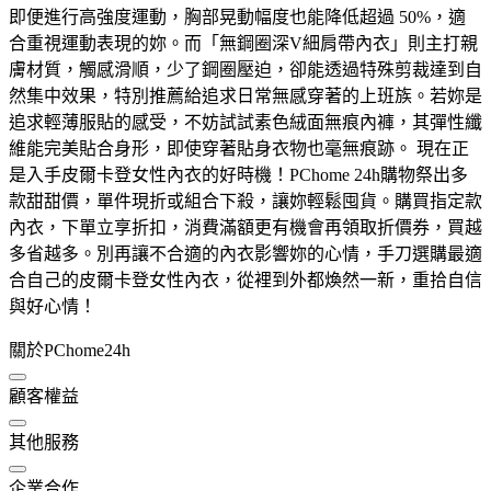
即便進行高強度運動，胸部晃動幅度也能降低超過 50%，適
合重視運動表現的妳。而「無鋼圈深V細肩帶內衣」則主打親
膚材質，觸感滑順，少了鋼圈壓迫，卻能透過特殊剪裁達到自
然集中效果，特別推薦給追求日常無感穿著的上班族。若妳是
追求輕薄服貼的感受，不妨試試素色絨面無痕內褲，其彈性纖
維能完美貼合身形，即使穿著貼身衣物也毫無痕跡。 現在正
是入手皮爾卡登女性內衣的好時機！PChome 24h購物祭出多
款甜甜價，單件現折或組合下殺，讓妳輕鬆囤貨。購買指定款
內衣，下單立享折扣，消費滿額更有機會再領取折價券，買越
多省越多。別再讓不合適的內衣影響妳的心情，手刀選購最適
合自己的皮爾卡登女性內衣，從裡到外都煥然一新，重拾自信
與好心情！
關於PChome24h
顧客權益
其他服務
企業合作