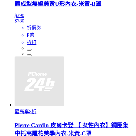
體成型無縫美背U形內衣-米黃-B罩
$390
$780
折價券
P幣
折扣
最高享8折
Pierre Cardin 皮爾卡登 【 女性內衣】鋼圈集
中托高雕花美學內衣-米黃-C罩