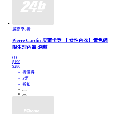
最高享8折
Pierre Cardin 皮爾卡登 【 女性內衣】素色網
眼生理內褲-深藍
(1)
$190
$280
折價券
P幣
折扣