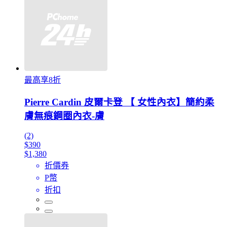
最高享8折
Pierre Cardin 皮爾卡登 【 女性內衣】簡約柔
膚無痕鋼圈內衣-膚
(2)
$390
$1,380
折價券
P幣
折扣