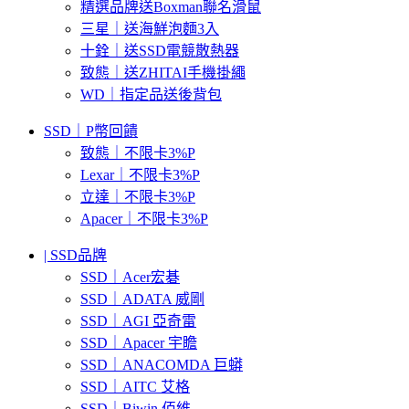
精選品牌送Boxman聯名滑鼠
三星｜送海鮮泡麵3入
十銓｜送SSD電競散熱器
致態｜送ZHITAI手機掛繩
WD｜指定品送後背包
SSD｜P幣回饋
致態｜不限卡3%P
Lexar｜不限卡3%P
立達｜不限卡3%P
Apacer｜不限卡3%P
| SSD品牌
SSD｜Acer宏碁
SSD｜ADATA 威剛
SSD｜AGI 亞奇雷
SSD｜Apacer 宇瞻
SSD｜ANACOMDA 巨蟒
SSD｜AITC 艾格
SSD｜Biwin 佰維