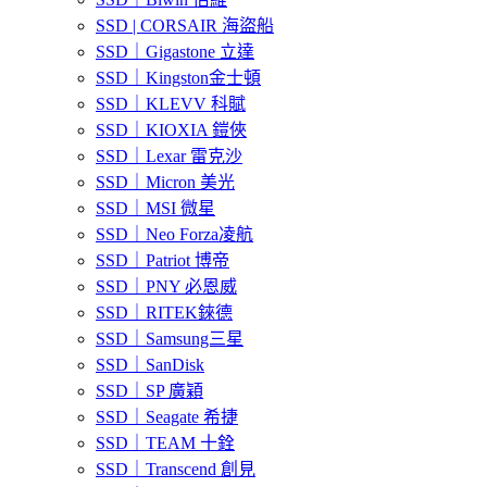
SSD | CORSAIR 海盜船
SSD｜Gigastone 立達
SSD｜Kingston金士頓
SSD｜KLEVV 科賦
SSD｜KIOXIA 鎧俠
SSD｜Lexar 雷克沙
SSD｜Micron 美光
SSD｜MSI 微星
SSD｜Neo Forza凌航
SSD｜Patriot 博帝
SSD｜PNY 必恩威
SSD｜RITEK錸德
SSD｜Samsung三星
SSD｜SanDisk
SSD｜SP 廣穎
SSD｜Seagate 希捷
SSD｜TEAM 十銓
SSD｜Transcend 創見