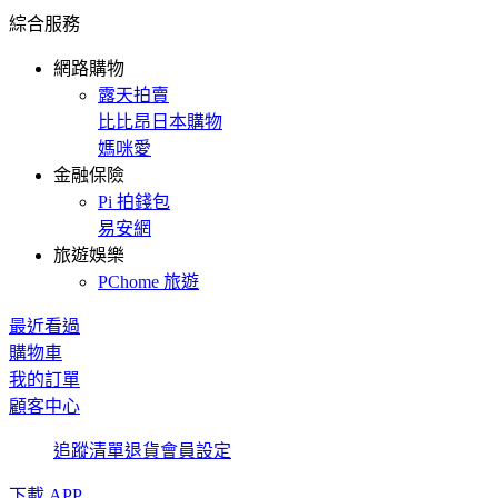
綜合服務
網路購物
露天拍賣
比比昂日本購物
媽咪愛
金融保險
Pi 拍錢包
易安網
旅遊娛樂
PChome 旅遊
最近看過
購物車
我的訂單
顧客中心
追蹤清單
退貨
會員設定
下載 APP