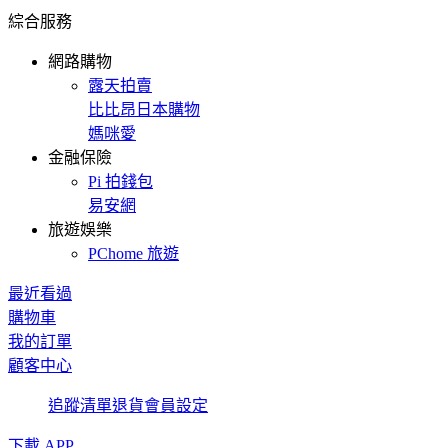
綜合服務
網路購物
露天拍賣
比比昂日本購物
媽咪愛
金融保險
Pi 拍錢包
易安網
旅遊娛樂
PChome 旅遊
最近看過
購物車
我的訂單
顧客中心
追蹤清單
退貨
會員設定
下載 APP