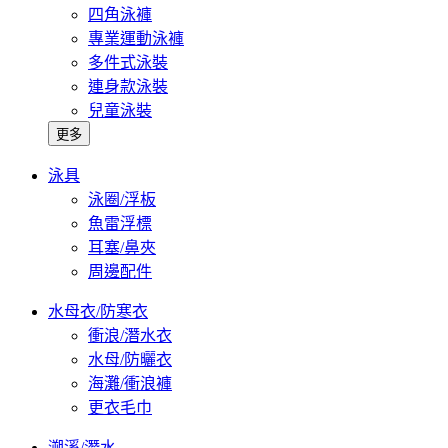
四角泳褲
專業運動泳褲
多件式泳裝
連身款泳裝
兒童泳裝
更多
泳具
泳圈/浮板
魚雷浮標
耳塞/鼻夾
周邊配件
水母衣/防寒衣
衝浪/潛水衣
水母/防曬衣
海灘/衝浪褲
更衣毛巾
溯溪/潛水