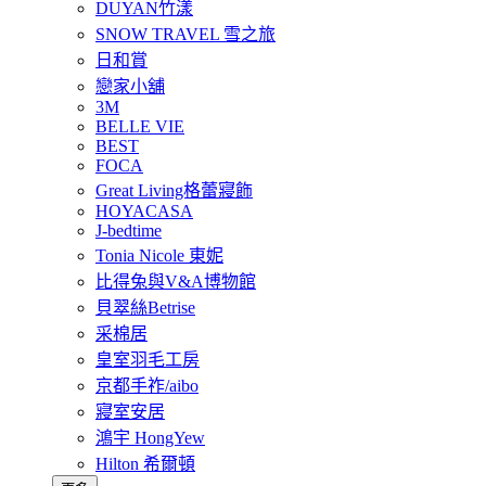
DUYAN竹漾
SNOW TRAVEL 雪之旅
日和賞
戀家小舖
3M
BELLE VIE
BEST
FOCA
Great Living格蕾寢飾
HOYACASA
J-bedtime
Tonia Nicole 東妮
比得兔與V&A博物館
貝翠絲Betrise
采棉居
皇室羽毛工房
京都手祚/aibo
寢室安居
鴻宇 HongYew
Hilton 希爾頓