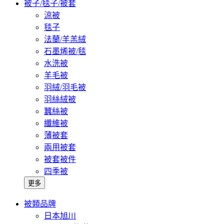
被子/毯子/被套
涼被
毯子
法蘭/羊羔絨
石墨烯被/毯
水洗被
羊毛被
羽絨/羽毛被
羽絲絨被
蠶絲被
纖維被
薄被套
兩用被套
被套被件
四季被
更多
被類品牌
日本旭川