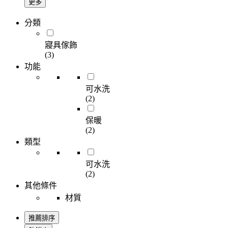
更多
分類
寢具傢飾
(3)
功能
可水洗
(2)
保暖
(2)
類型
可水洗
(2)
其他條件
材質
推薦排序