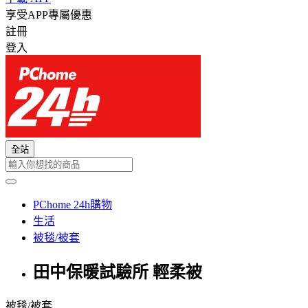
享受APP專屬優惠
註冊
登入
全站
PChome 24h購物
生活
被毯/被套
田中保暖試驗所 輕柔被
被毯/被套