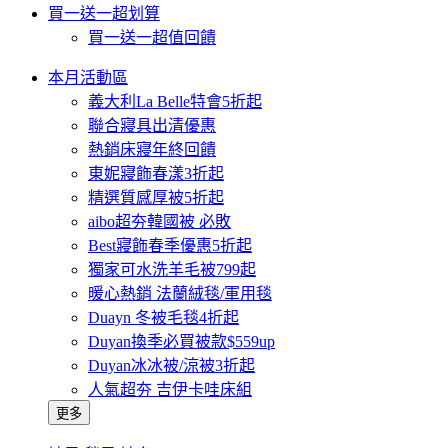
買一送一超划算
買一送一超值回饋
本月活動區
義大利La Belle特會5折起
聯合寢具出清優惠
熱銷床寢年終回饋
東妮寢飾春漾3折起
精選質感厚被5折起
aibo超夯韓國被 必敗
Best寢飾春季優惠5折起
獨家可水洗羊毛被799起
暖心熱銷 法蘭絨毯/軍用毯
Duayn 冬被毛毯4折起
Duyan換季必買被款$559up
Duyan冰冰被/涼被3折起
人氣超夯 吉伊卡哇床組
更多