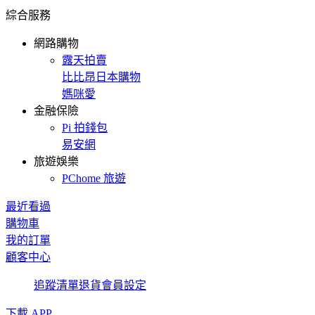
綜合服務
網路購物
露天拍賣
比比昂日本購物
媽咪愛
金融保險
Pi 拍錢包
易安網
旅遊娛樂
PChome 旅遊
最近看過
購物車
我的訂單
顧客中心
追蹤清單
退貨
會員設定
下載 APP