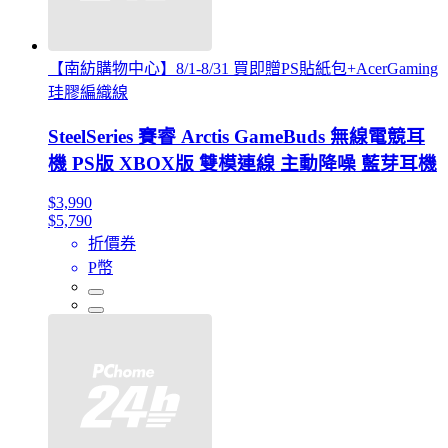
【南紡購物中心】8/1-8/31 買即贈PS貼紙包+AcerGaming
珪膠編織線
SteelSeries 賽睿 Arctis GameBuds 無線電競耳
機 PS版 XBOX版 雙模連線 主動降噪 藍芽耳機
$3,990
$5,790
折價券
P幣