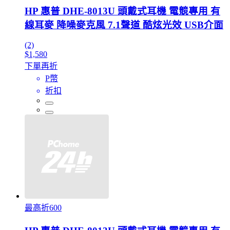
HP 惠普 DHE-8013U 頭戴式耳機 電競專用 有
線耳麥 降噪麥克風 7.1聲道 酷炫光效 USB介面
(2)
$1,580
下單再折
P幣
折扣
最高折600