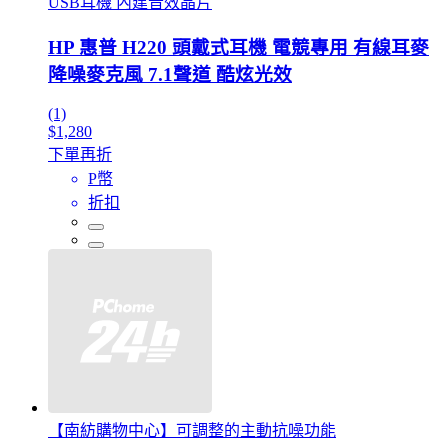
USB耳機 內建音效晶片
HP 惠普 H220 頭戴式耳機 電競專用 有線耳麥
降噪麥克風 7.1聲道 酷炫光效
(1)
$1,280
下單再折
P幣
折扣
【南紡購物中心】可調整的主動抗噪功能