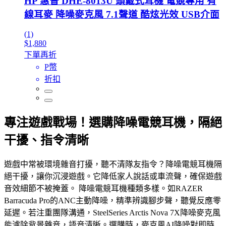
HP 惠普 DHE-8013U 頭戴式耳機 電競專用 有
線耳麥 降噪麥克風 7.1聲道 酷炫光效 USB介面
(1)
$1,880
下單再折
P幣
折扣
專注遊戲戰場！選購降噪電競耳機，隔絕
干擾、指令清晰
遊戲中常被環境雜音打擾，聽不清隊友指令？降噪電競耳機隔
絕干擾，讓你沉浸遊戲。它降低家人說話或車流聲，確保遊戲
音效細節不被掩蓋。 降噪電競耳機種類多樣。如RAZER
Barracuda Pro的ANC主動降噪，精準辨識腳步聲，聽覺反應零
延遲。若注重團隊溝通，SteelSeries Arctis Nova 7X降噪麥克風
能濾除背景雜音，語音清晰。選購時，麥克風AI降噪對即時