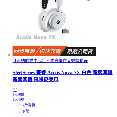
【南紡購物中心】不失真優質音效驅動器
SteelSeries 賽睿 Arctis Nova 7X 白色 電競耳機
電競耳機 降噪麥克風
(1)
$3,988
$6,490
折價券
P幣