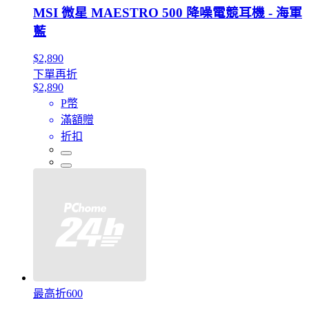
MSI 微星 MAESTRO 500 降噪電競耳機 - 海軍
藍
$2,890
下單再折
$2,890
P幣
滿額贈
折扣
最高折600