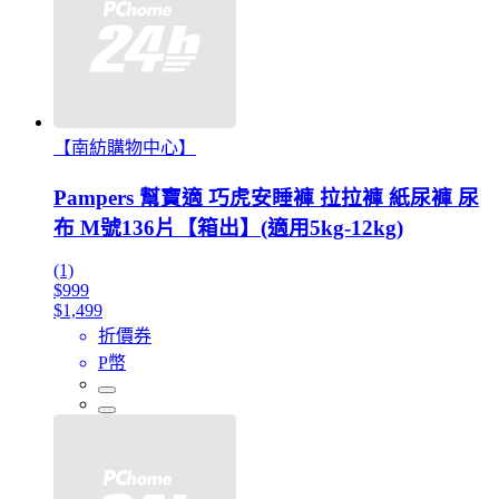
【南紡購物中心】
Pampers 幫寶適 巧虎安睡褲 拉拉褲 紙尿褲 尿
布 M號136片【箱出】(適用5kg-12kg)
(1)
$999
$1,499
折價券
P幣