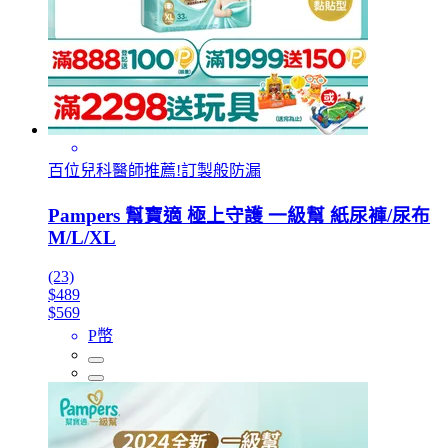
百位兒科醫師推薦!訂製般防漏
Pampers 幫寶適 極上守護 一級幫 紙尿褲/尿布
M/L/XL
(23)
$489
$569
P幣