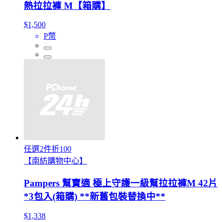
熱拉拉褲 M【箱購】
$1,500
P幣
任選2件折100
【南紡購物中心】
Pampers 幫寶適 極上守護一級幫拉拉褲M 42片
*3包入(箱購) **新舊包裝替換中**
$1,338