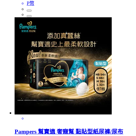
P幣
Pampers 幫寶適 奢寵幫 黏貼型紙尿褲/尿布