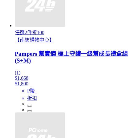
任選2件折100
【南紡購物中心】
Pampers 幫寶適 極上守護一級幫成長禮盒組
(S+M)
(1)
$1,668
$1,800
P幣
折扣