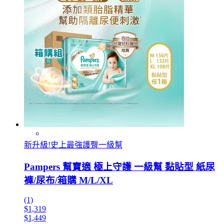
新升級!史上最強護臀一級幫
Pampers 幫寶適 極上守護 一級幫 黏貼型 紙尿
褲/尿布/箱購 M/L/XL
(1)
$1,319
$1,449