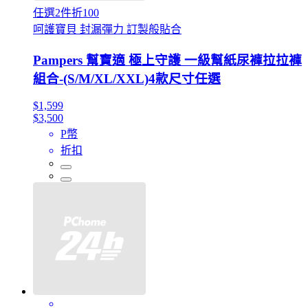
任選2件折100
呵護寶貝 封漏彈力 訂製般貼合
Pampers 幫寶適 極上守護 一級幫紙尿褲拉拉褲
組合-(S/M/XL/XXL)4款尺寸任選
$1,599
$3,500
P幣
折扣