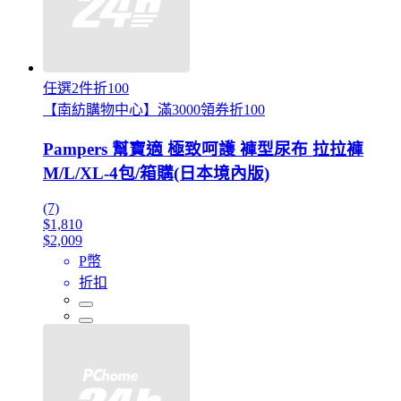
任選2件折100
【南紡購物中心】滿3000領券折100
Pampers 幫寶適 極致呵護 褲型尿布 拉拉褲
M/L/XL-4包/箱購(日本境內版)
(7)
$1,810
$2,009
P幣
折扣