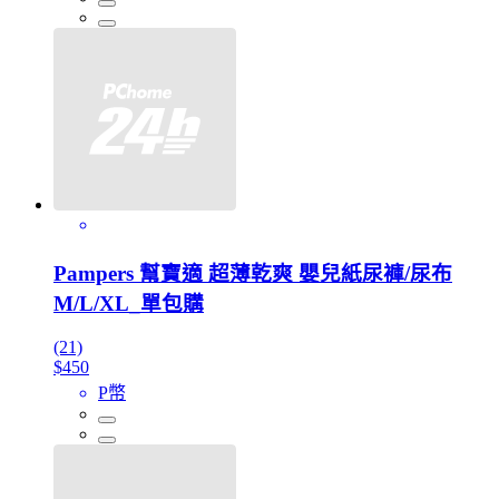
Pampers 幫寶適 超薄乾爽 嬰兒紙尿褲/尿布
M/L/XL_單包購
(21)
$450
P幣