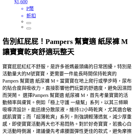
$1,600
P幣
折扣
告別紅屁屁！Pampers 幫寶適 紙尿褲 M
讓寶寶乾爽舒適玩整天
寶寶屁屁紅紅不舒服，是許多爸媽最頭痛的日常困擾，特別是
活動量大的M號寶寶，更需要一件能長時間保持乾爽的
Pampers 幫寶適 紙尿褲 M。當寶寶在地上爬行或學步時，尿布
的貼合度與吸收力，直接影響他們玩耍的舒適度，避免因濕悶
而哭鬧。 選擇Pampers 幫寶適 紙尿褲 M，首先考量寶寶的活
動頻率與膚質。例如「極上守護 一級幫」系列，以其三條瞬
吸導流設計，能迅速分散尿液，維持12小時乾爽，尤其適合敏
感肌寶寶；而「超薄乾爽」系列，則強調輕薄透氣，減少厚重
感，即使寶寶活動再大也不易悶熱。對於好奇寶寶，若擔心白
天活動時側漏，建議優先考慮腰圍彈性更佳的款式，避免摩擦