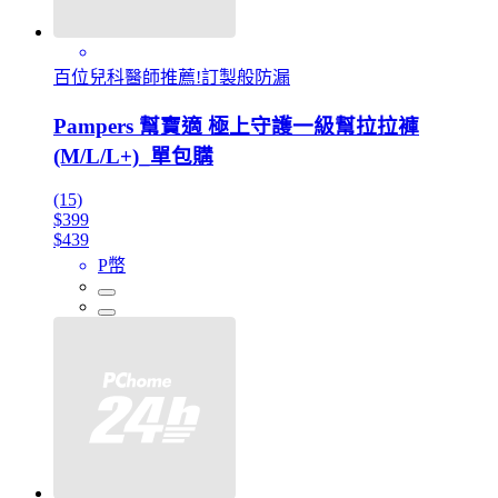
百位兒科醫師推薦!訂製般防漏
Pampers 幫寶適 極上守護一級幫拉拉褲
(M/L/L+)_單包購
(15)
$399
$439
P幣