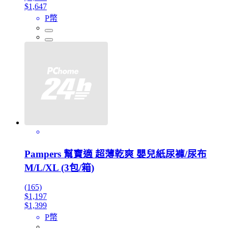
$1,647
P幣
Pampers 幫寶適 超薄乾爽 嬰兒紙尿褲/尿布
M/L/XL (3包/箱)
(165)
$1,197
$1,399
P幣