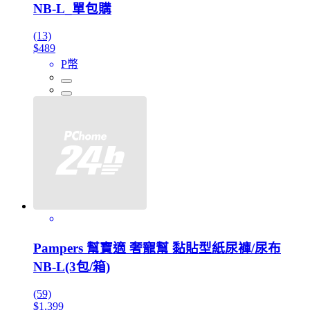
NB-L_單包購
(13)
$489
P幣
Pampers 幫寶適 奢寵幫 黏貼型紙尿褲/尿布
NB-L(3包/箱)
(59)
$1,399