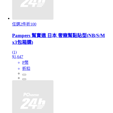
任選2件折100
Pampers 幫寶適 日本 奢寵幫黏貼型(NB/S/M
x3包箱購)
(1)
$1,647
P幣
折扣