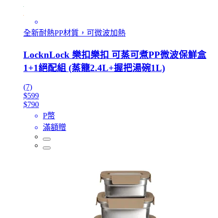
全新耐熱PP材質，可微波加熱
LocknLock 樂扣樂扣 可蒸可煮PP微波保鮮盒
1+1絕配組 (蒸籠2.4L+握把湯碗1L)
(7)
$599
$790
P幣
滿額贈