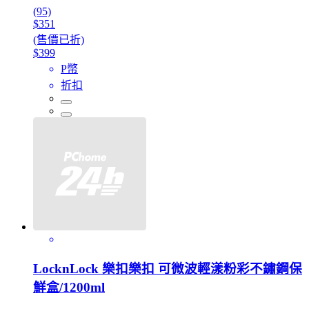
(95)
$351
(售價已折)
$399
P幣
折扣
LocknLock 樂扣樂扣 可微波輕漾粉彩不鏽鋼保
鮮盒/1200ml