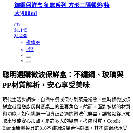
鏽鋼保鮮盒 征旅系列-方形三隔餐盤(特
大)900ml
(3)
$1,145
$1,480
折價券
P幣
聰明選購微波保鮮盒：不鏽鋼、玻璃與
PP材質解析，安心享受美味
現代生活步調快，自備午餐或保存剩菜是常態，這時候微波保
鮮盒就是您廚房與餐桌上的重要角色。然而，面對多樣的材質
與功能，如何挑選一個真正合適的微波保鮮盒，讓餐點從冰箱
取出後能安心加熱，是許多人的疑問。考慮材質，Corelle
Brands康寧餐具的316不鏽鋼玻璃蓋保鮮盒，其不鏽鋼能承受