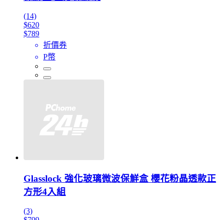
(14)
$620
$789
折價券
P幣
Glasslock 強化玻璃微波保鮮盒 櫻花粉晶透款正
方形4入組
(3)
$799