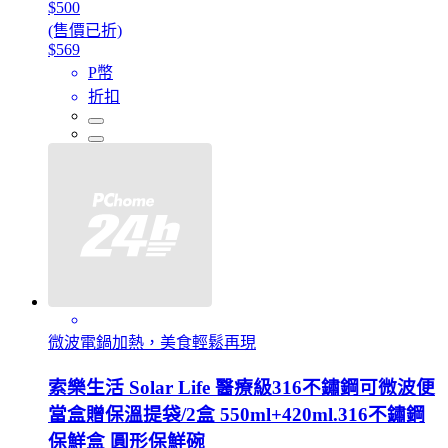
$500
(售價已折)
$569
P幣
折扣
微波電鍋加熱，美食輕鬆再現
索樂生活 Solar Life 醫療級316不鏽鋼可微波便
當盒贈保溫提袋/2盒 550ml+420ml.316不鏽鋼
保鮮盒 圓形保鮮碗