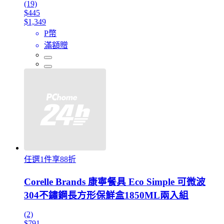
(19)
$445
$1,349
P幣
滿額贈
任選1件享88折
Corelle Brands 康寧餐具 Eco Simple 可微波
304不鏽鋼長方形保鮮盒1850ML兩入組
(2)
$791