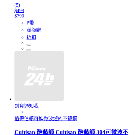
(5)
$499
$790
P幣
滿額贈
折扣
到貨通知我
值得信賴可進微波爐的不鏽鋼
Cuitisan 酷藝師 Cuitisan 酷藝師 304可微波不