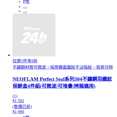
P幣
任選1件享8折
不鏽鋼材質可微波，採用霧面圖紋不沾指紋、容易分辨
NEOFLAM Perfect Seal系列304不鏽鋼羽織紋
保鮮盒4件組(可微波/可堆疊/烤箱適用)
(1)
$1,592
(售價已折)
$1,990