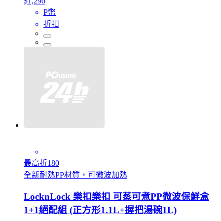
$1,290
P幣
折扣
最高折180
全新耐熱PP材質，可微波加熱
LocknLock 樂扣樂扣 可蒸可煮PP微波保鮮盒
1+1絕配組 (正方形1.1L+握把湯碗1L)