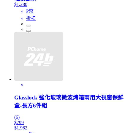
$1,280
P幣
折扣
Glasslock 強化玻璃微波烤箱兩用大視窗保鮮
盒-長方6件組
(6)
$799
$1,962