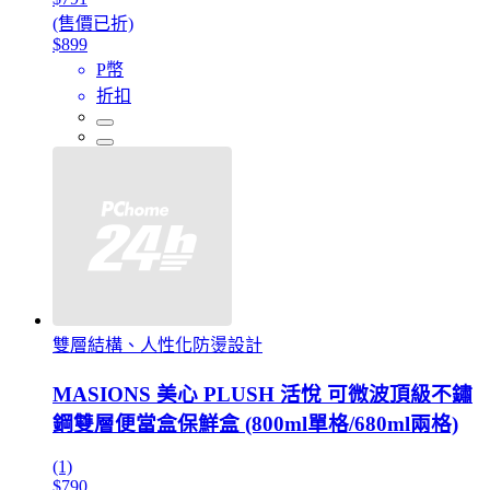
(售價已折)
$899
P幣
折扣
雙層結構、人性化防燙設計
MASIONS 美心 PLUSH 活悅 可微波頂級不鏽
鋼雙層便當盒保鮮盒 (800ml單格/680ml兩格)
(1)
$790