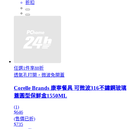
折扣
任選1件享88折
透氣孔打開，微波免開蓋
Corelle Brands 康寧餐具 可微波316不鏽鋼玻璃
蓋圓型保鮮盒1550ML
(1)
$646
(售價已折)
$735