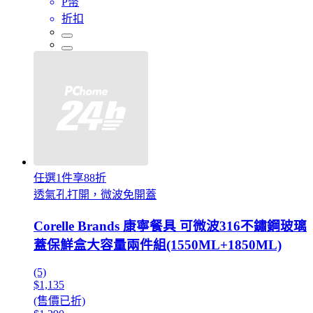
P幣
折扣
任選1件享88折
透氣孔打開，微波免開蓋
Corelle Brands 康寧餐具 可微波316不鏽鋼玻璃
蓋保鮮盒大容量兩件組(1550ML+1850ML)
(5)
$1,135
(售價已折)