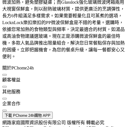
微波加熱，避免塑膠疑慮；而Glasslock強化玻璃微波烤箱兩用
大視窗保鮮盒，則以耐熱玻璃材質，提供更廣泛的烹調彈性，
長方6件組滿足多樣需求。如果需要輕量化且可蒸煮的選項，
LocknLock樂扣樂扣的PP微波保鮮盒是不錯的考量。選購時，
依據您常加熱的食物類型與頻率，決定最適合的材質，如湯品
或高油食物建議選玻璃。現在正是添購微波保鮮盒的最佳時
機，多款人氣品牌推出限量組合，解決您日常餐點保存與加熱
的困擾。立即把握機會，為您的餐桌升級，讓每一餐都安心又
便利。
關於PChome24h
顧客權益
其他服務
企業合作
下載 PChome 24h購物 APP
網路家庭國際資訊股份有限公司 版權所有 轉載必究