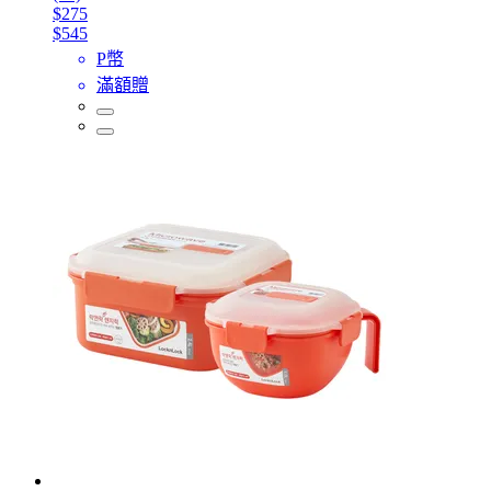
$275
$545
P幣
滿額贈