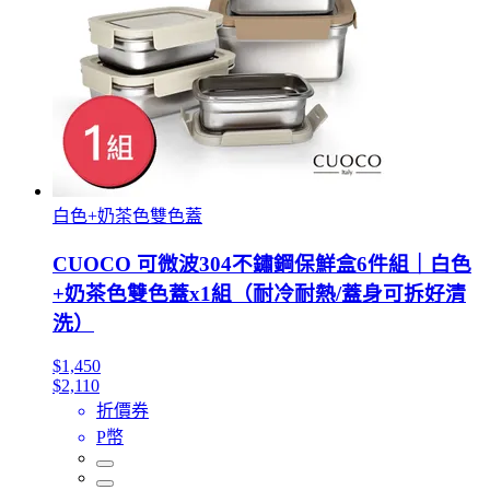
白色+奶茶色雙色蓋
CUOCO 可微波304不鏽鋼保鮮盒6件組｜白色
+奶茶色雙色蓋x1組（耐冷耐熱/蓋身可拆好清
洗）
$1,450
$2,110
折價券
P幣