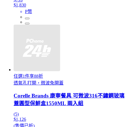
$1,830
P幣
任選1件享88折
透氣孔打開，微波免開蓋
Corelle Brands 康寧餐具 可微波316不鏽鋼玻璃
蓋圓型保鮮盒1550ML 兩入組
(5)
$1,126
(售價已折)