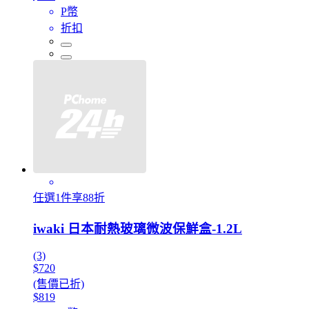
P幣
折扣
任選1件享88折
iwaki 日本耐熱玻璃微波保鮮盒-1.2L
(3)
$720
(售價已折)
$819