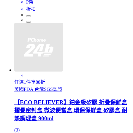
P幣
折扣
任選1件享88折
美國FDA 台灣SGS認證
【ECO BELIEVER】鉑金級矽膠 折疊保鮮盒
摺疊密封盒 微波便當盒 環保保鮮盒 矽膠盒 耐
熱調理盒 900ml
(3)