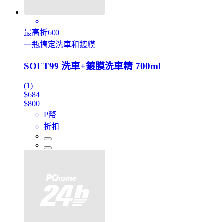
最高折600
一瓶搞定洗車和鍍膜
SOFT99 洗車+鍍膜洗車精 700ml
(1)
$684
$800
P幣
折扣