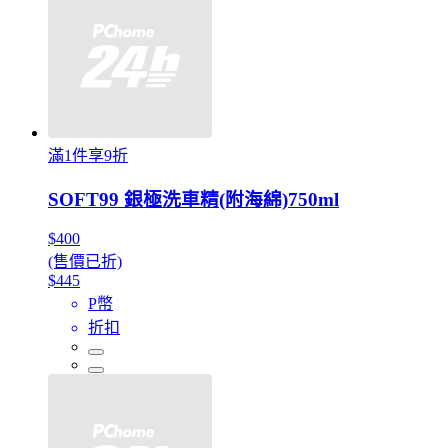
滿1件享9折
SOFT99 銀極洗車精(附海綿)750ml
$400
(售價已折)
$445
P幣
折扣