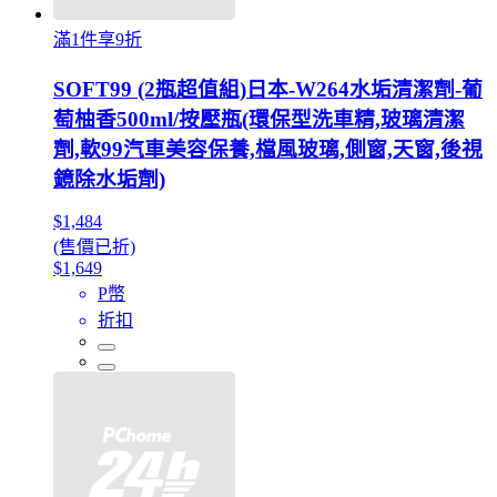
滿1件享9折
SOFT99 (2瓶超值組)日本-W264水垢清潔劑-葡
萄柚香500ml/按壓瓶(環保型洗車精,玻璃清潔
劑,軟99汽車美容保養,檔風玻璃,側窗,天窗,後視
鏡除水垢劑)
$1,484
(售價已折)
$1,649
P幣
折扣