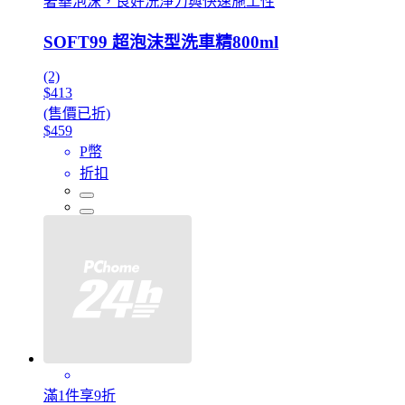
奢華泡沫，良好洗淨力與快速施工性
SOFT99 超泡沫型洗車精800ml
(2)
$413
(售價已折)
$459
P幣
折扣
滿1件享9折