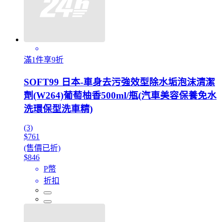
滿1件享9折
SOFT99 日本-車身去污強效型除水垢泡沫清潔
劑(W264)葡萄柚香500ml/瓶(汽車美容保養免水
洗環保型洗車精)
(3)
$761
(售價已折)
$846
P幣
折扣