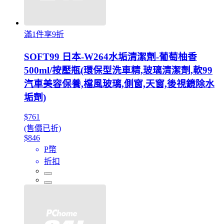
滿1件享9折
SOFT99 日本-W264水垢清潔劑-葡萄柚香
500ml/按壓瓶(環保型洗車精,玻璃清潔劑,軟99
汽車美容保養,檔風玻璃,側窗,天窗,後視鏡除水
垢劑)
$761
(售價已折)
$846
P幣
折扣