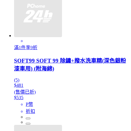
滿1件享9折
SOFT99 SOFT 99 除鏽+撥水洗車精(深色銀粉
漆車用) (附海綿)
(5)
$481
(售價已折)
$535
P幣
折扣