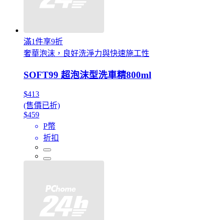
滿1件享9折
奢華泡沫，良好洗淨力與快速施工性
SOFT99 超泡沫型洗車精800ml
$413
(售價已折)
$459
P幣
折扣