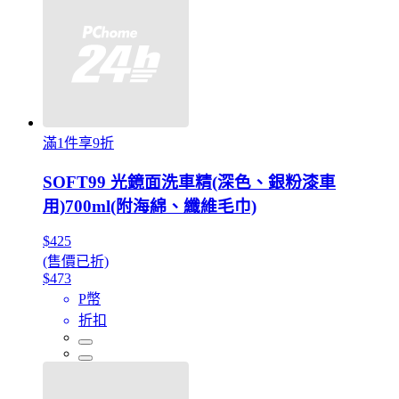
滿1件享9折
SOFT99 光鏡面洗車精(深色、銀粉漆車
用)700ml(附海綿、纖維毛巾)
$425
(售價已折)
$473
P幣
折扣