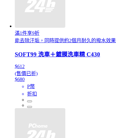
滿1件享9折
能去除汙垢，同時提供約2個月耐久的撥水效果
SOFT99 洗車＋鍍膜洗車精 C430
$612
(售價已折)
$680
P幣
折扣