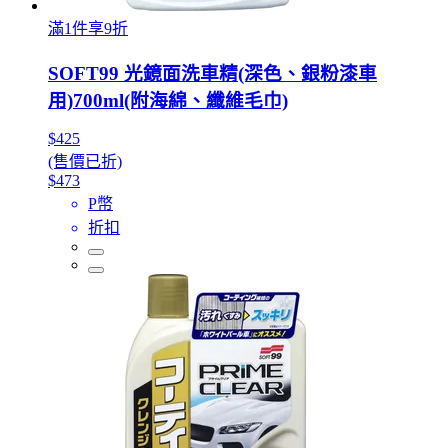
滿1件享9折
SOFT99 光鏡面洗車精(深色、銀粉漆車
用)700ml(附海綿、纖維毛巾)
$425
(售價已折)
$473
P幣
折扣