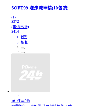
SOFT99 泡沫洗車精(10包裝)
(1)
$372
(售價已折)
$414
P幣
折扣
滿1件享9折