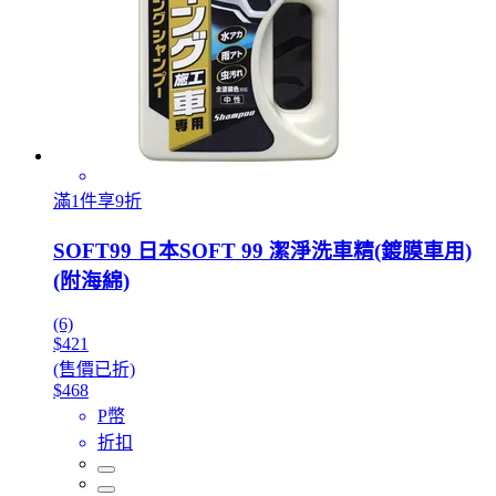
滿1件享9折
SOFT99 日本SOFT 99 潔淨洗車精(鍍膜車用)
(附海綿)
(6)
$421
(售價已折)
$468
P幣
折扣