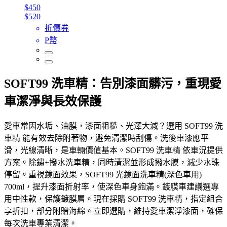
$450
$520
折價券
P幣
SOFT99 洗車精：告別漆面髒污，重現愛
車潔淨與長效保護
愛車常因水垢、油膜，漆面粗糙、光澤大減？選用 SOFT99 洗
車精 能有效去除附著物，避免清潔時刮傷。洗後車漆應平
滑，光線清晰，是車輛價值基本。SOFT99 洗車精 依車況提供
方案。除鏽+撥水洗車精，同時清潔並形成撥水膜，減少水珠
停留。重視鏡面效果，SOFT99 光鏡面洗車精(深色車用)
700ml，提升漆面折射率，使深色車身飽滿。鍍膜車建議選專
用中性款，保護鍍膜層。現在採購 SOFT99 洗車精，指定組合
享折扣，部分附贈海綿。立即選購，維持愛車潔淨漆面，確保
每次洗車專業清潔。