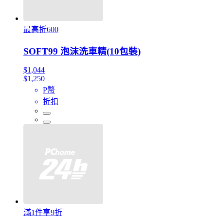
最高折600
SOFT99 泡沫洗車精(10包裝)
$1,044
$1,250
P幣
折扣
滿1件享9折