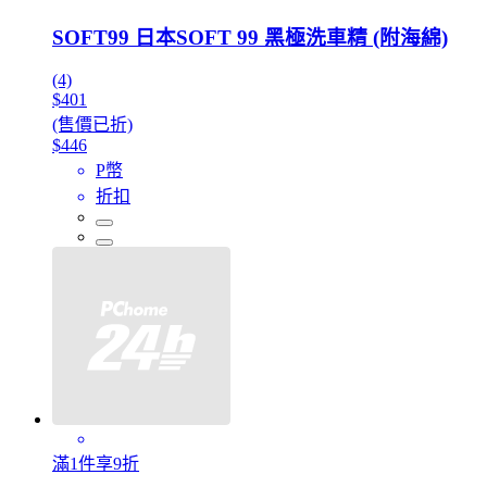
SOFT99 日本SOFT 99 黑極洗車精 (附海綿)
(4)
$401
(售價已折)
$446
P幣
折扣
滿1件享9折