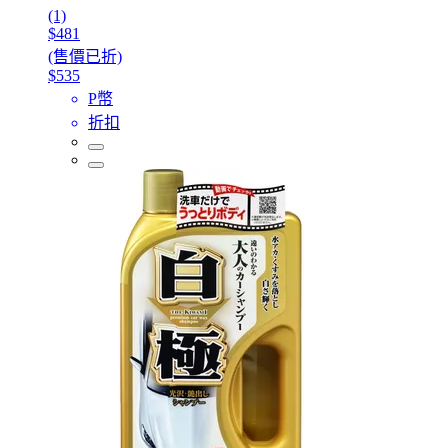
(1)
$481
(售價已折)
$535
P幣
折扣