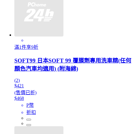
滿1件享9折
SOFT99 日本SOFT 99 覆膜劑專用洗車精(任何
顏色汽車均適用) (附海綿)
(2)
$421
(售價已折)
$468
P幣
折扣