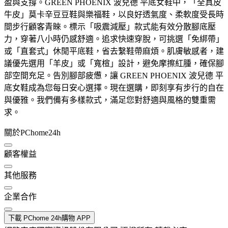
盈與支撐。GREEN PHOENIX 波兒德 平底女鞋中，「全真皮
牛皮」莫卡辛豆豆鞋與樂福鞋，以良好透氣度、柔軟度受長時
間步行顧客青睞。標示「吸震減壓」款式能有效分散腳底壓
力，穿著八小時仍感舒適。追求快速穿脫，可挑選「免綁帶」
或「直套式」休閒平底鞋，省去繫鞋帶麻煩。肌膚敏感者，建
議優先選用「羊皮」或「寬楦」設計，避免摩擦紅腫，確保腳
部空間充足。告別腳部疲憊，讓 GREEN PHOENIX 波兒德 平
底女鞋成為您每日安心選擇。現在選購，即刻享有步行的自在
與優雅。我們備有多樣款式，滿足您對舒適與風格的雙重需
求。
關於PChome24h
顧客權益
其他服務
企業合作
下載 PChome 24h購物 APP