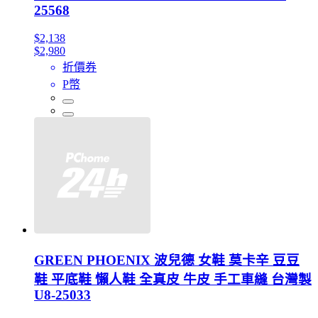
25568
$2,138
$2,980
折價券
P幣
GREEN PHOENIX 波兒德 女鞋 莫卡辛 豆豆
鞋 平底鞋 懶人鞋 全真皮 牛皮 手工車縫 台灣製
U8-25033