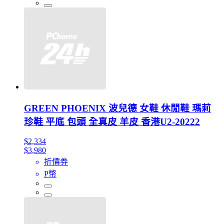
GREEN PHOENIX 波兒德 女鞋 休閒鞋 瑪莉
珍鞋 平底 包頭 全真皮 羊皮 香港U2-20222
$2,334
$3,980
折價券
P幣