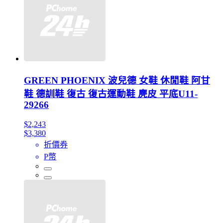
GREEN PHOENIX 波兒德 女鞋 休閒鞋 阿甘
鞋 德訓鞋 復古 復古運動鞋 麂皮 平底U11-
29266
$2,243
$3,380
折價券
P幣