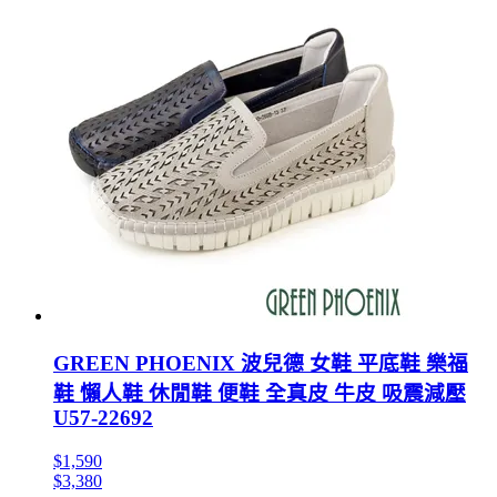
GREEN PHOENIX 波兒德 女鞋 平底鞋 樂福
鞋 懶人鞋 休閒鞋 便鞋 全真皮 牛皮 吸震減壓
U57-22692
$1,590
$3,380