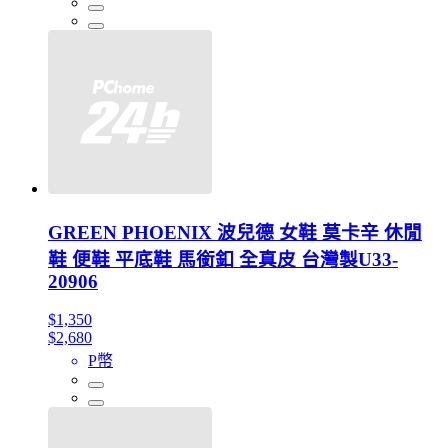
GREEN PHOENIX 波兒德 女鞋 莫卡辛 休閒
鞋 便鞋 平底鞋 馬銜釦 全真皮 台灣製U33-
20906
$1,350
$2,680
P幣