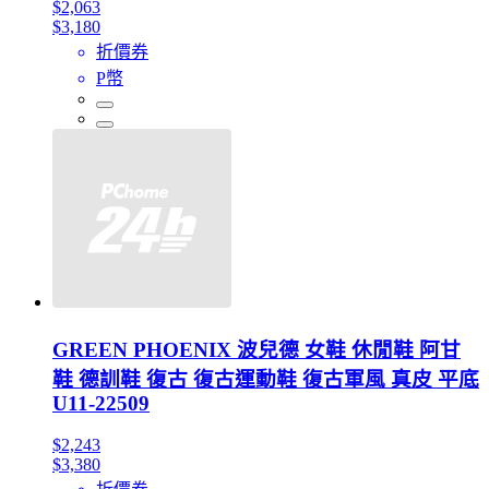
$2,063
$3,180
折價券
P幣
GREEN PHOENIX 波兒德 女鞋 休閒鞋 阿甘
鞋 德訓鞋 復古 復古運動鞋 復古軍風 真皮 平底
U11-22509
$2,243
$3,380