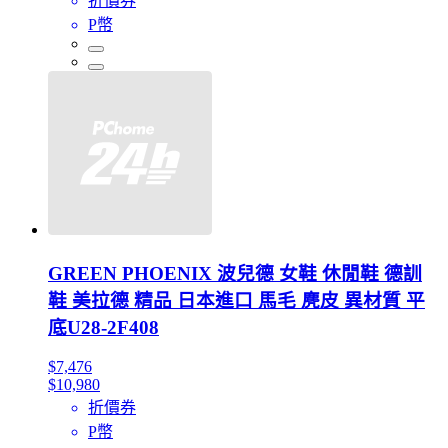
折價券
P幣
GREEN PHOENIX 波兒德 女鞋 休閒鞋 德訓
鞋 美拉德 精品 日本進口 馬毛 麂皮 異材質 平
底U28-2F408
$7,476
$10,980
折價券
P幣