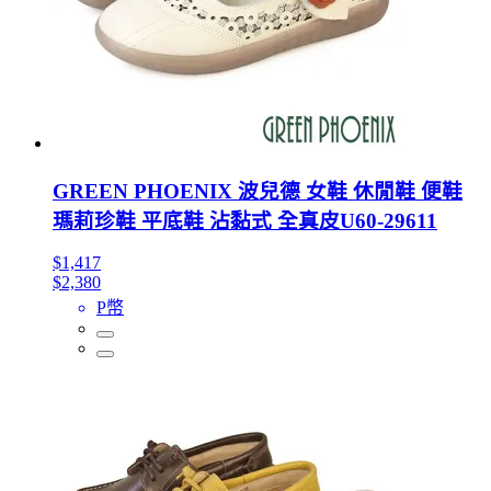
GREEN PHOENIX 波兒德 女鞋 休閒鞋 便鞋
瑪莉珍鞋 平底鞋 沾黏式 全真皮U60-29611
$1,417
$2,380
P幣