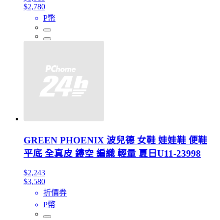
$2,780
P幣
GREEN PHOENIX 波兒德 女鞋 娃娃鞋 便鞋
平底 全真皮 鏤空 編織 輕量 夏日U11-23998
$2,243
$3,580
折價券
P幣