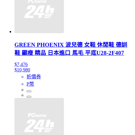
GREEN PHOENIX 波兒德 女鞋 休閒鞋 德訓
鞋 顯瘦 精品 日本進口 馬毛 平底U28-2F407
$7,476
$10,980
折價券
P幣