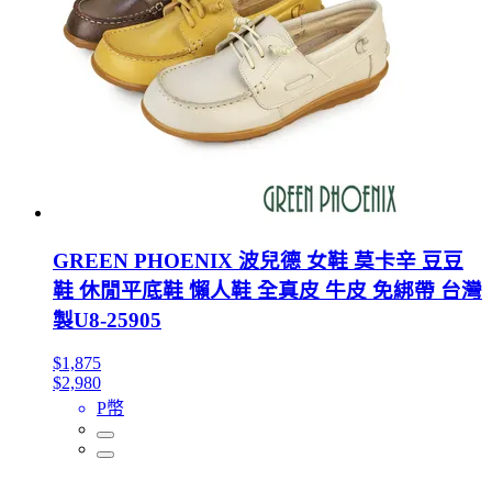
GREEN PHOENIX 波兒德 女鞋 莫卡辛 豆豆
鞋 休閒平底鞋 懶人鞋 全真皮 牛皮 免綁帶 台灣
製U8-25905
$1,875
$2,980
P幣