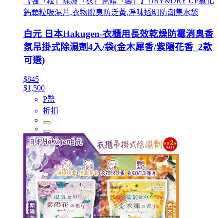
【強「粒」除濕「衣」見傾「馨」】DRY&DRY UP氯化
鈣顆粒吸濕片,衣物脫臭防泛黃,淨味透明防潮集水袋
白元 日本Hakugen-衣櫃用長效乾燥防霉消臭香
氛吊掛式除濕劑4入/袋(金木犀香/紫陽花香_2款
可選)
$845
$1,500
P幣
折扣