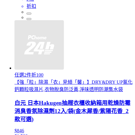
折扣
任選2件折100
【強「粒」除濕「衣」見傾「馨」】DRY&DRY UP氯化
鈣顆粒吸濕片,衣物脫臭防泛黃,淨味透明防潮集水袋
白元 日本Hakugen抽屜衣櫃收納箱用乾燥防霉
消臭香氛除濕劑12入/袋(金木犀香/紫陽花香_2
款可選)
$846