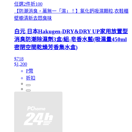
任選2件折100
【防潮消臭，萬無一「濕」！】氯化鈣吸濕顆粒,衣鞋櫃
壁櫥清新去悶臭味
白元 日本Hakugen-DRY&DRY UP家用放置型
消臭防潮除濕劑3盒/組-皂香水藍(吸濕量450ml
密閉空間乾燥芳香集水盒)
$718
$1,200
P幣
折扣