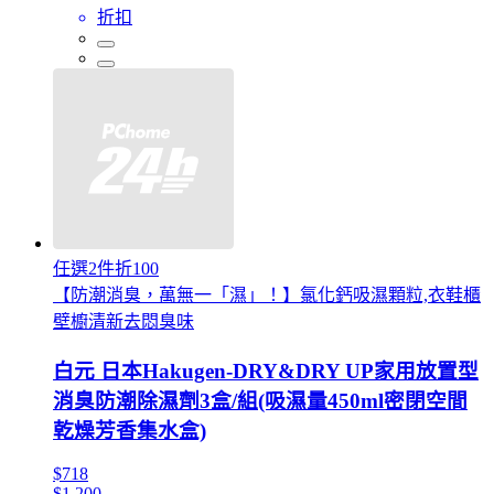
折扣
任選2件折100
【防潮消臭，萬無一「濕」！】氯化鈣吸濕顆粒,衣鞋櫃
壁櫥清新去悶臭味
白元 日本Hakugen-DRY&DRY UP家用放置型
消臭防潮除濕劑3盒/組(吸濕量450ml密閉空間
乾燥芳香集水盒)
$718
$1,200