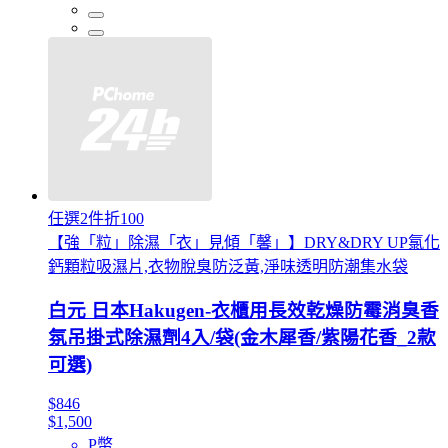
任選2件折100
【強「粒」除濕「衣」見傾「馨」】DRY&DRY UP氯化
鈣顆粒吸濕片,衣物脫臭防泛黃,淨味透明防潮集水袋
白元 日本Hakugen-衣櫃用長效乾燥防霉消臭香
氛吊掛式除濕劑4入/袋(金木犀香/紫陽花香_2款
可選)
$846
$1,500
P幣