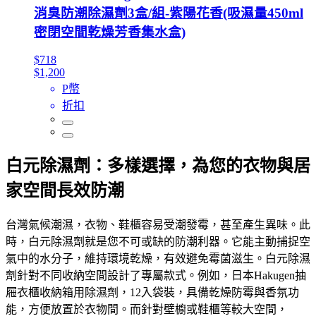
消臭防潮除濕劑3盒/組-紫陽花香(吸濕量450ml
密閉空間乾燥芳香集水盒)
$718
$1,200
P幣
折扣
白元除濕劑：多樣選擇，為您的衣物與居
家空間長效防潮
台灣氣候潮濕，衣物、鞋櫃容易受潮發霉，甚至產生異味。此
時，白元除濕劑就是您不可或缺的防潮利器。它能主動捕捉空
氣中的水分子，維持環境乾燥，有效避免霉菌滋生。白元除濕
劑針對不同收納空間設計了專屬款式。例如，日本Hakugen抽
屜衣櫃收納箱用除濕劑，12入袋裝，具備乾燥防霉與香氛功
能，方便放置於衣物間。而針對壁櫥或鞋櫃等較大空間，