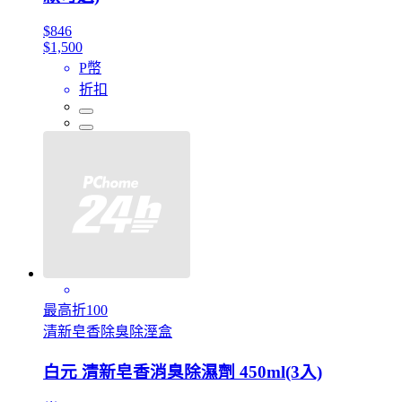
$846
$1,500
P幣
折扣
最高折100
清新皂香除臭除溼盒
白元 清新皂香消臭除濕劑 450ml(3入)