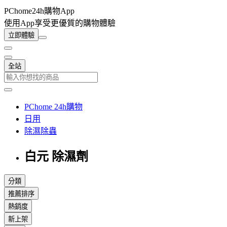
PChome24h購物App
使用App享受更優質的購物體驗
立即體驗
全站
PChome 24h購物
日用
除濕除蟲
白元 除濕劑
分類
推薦排序
熱銷度
新上架