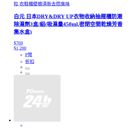
粒,衣鞋櫃壁櫥清新去悶臭味
白元 日本DRY&DRY UP衣物收納抽屜櫃防潮
除濕劑3盒/組(吸濕量450ml,密閉空間乾燥芳香
集水盒)
$769
$1,200
P幣
折扣