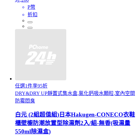
P幣
折扣
任選1件享95折
DRY&DRY UP靜置式集水盒,氯化鈣吸水顆粒,室內空間
防霉悶臭
白元 (2組超值組)日本Hakugen-CONECO衣鞋
櫃壁櫥防潮放置型除濕劑2入/組-無香(吸濕量
550ml除濕盒)