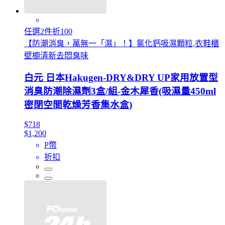
任選2件折100
【防潮消臭，萬無一「濕」！】氯化鈣吸濕顆粒,衣鞋櫃
壁櫥清新去悶臭味
白元 日本Hakugen-DRY&DRY UP家用放置型
消臭防潮除濕劑3盒/組-金木犀香(吸濕量450ml
密閉空間乾燥芳香集水盒)
$718
$1,200
P幣
折扣