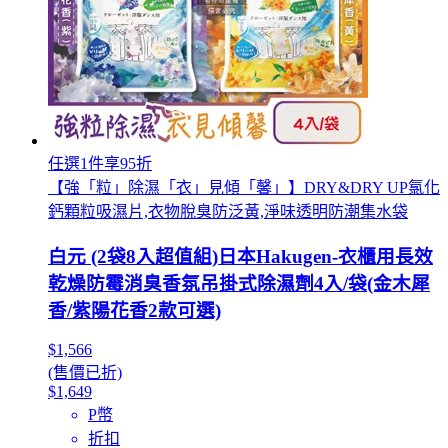
任選1件享95折
【強「粒」除濕「衣」見傾「馨」】DRY&DRY UP氯化
鈣顆粒吸濕片,衣物脫臭防泛黃,淨味透明防潮集水袋
白元 (2袋8入超值組)日本Hakugen-衣櫃用長效
乾燥防霉消臭香氛吊掛式除濕劑4入/袋(金木犀
香/紫陽花香2款可選)
$1,566
(售價已折)
$1,649
P幣
折扣