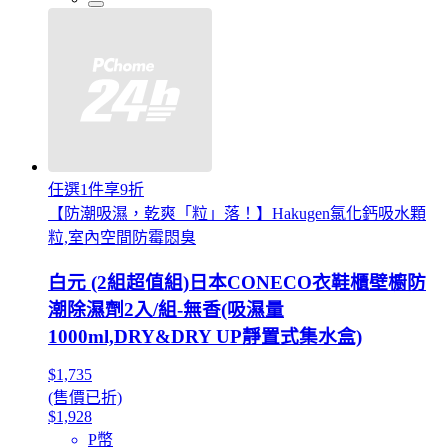
任選1件享9折
【防潮吸濕，乾爽「粒」落！】Hakugen氯化鈣吸水顆
粒,室內空間防霉悶臭
白元 (2組超值組)日本CONECO衣鞋櫃壁櫥防
潮除濕劑2入/組-無香(吸濕量
1000ml,DRY&DRY UP靜置式集水盒)
$1,735
(售價已折)
$1,928
P幣