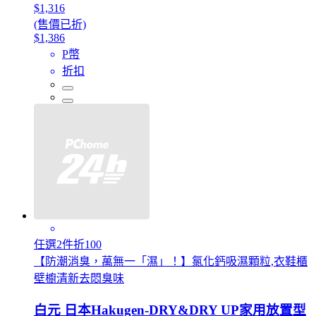
$1,316
(售價已折)
$1,386
P幣
折扣
任選2件折100
【防潮消臭，萬無一「濕」！】氯化鈣吸濕顆粒,衣鞋櫃
壁櫥清新去悶臭味
白元 日本Hakugen-DRY&DRY UP家用放置型