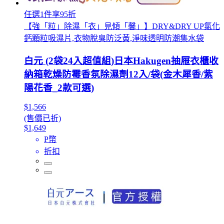
任選1件享95折
【強「粒」除濕「衣」見傾「馨」】DRY&DRY UP氯化
鈣顆粒吸濕片,衣物脫臭防泛黃,淨味透明防潮集水袋
白元 (2袋24入超值組)日本Hakugen抽屜衣櫃收
納箱乾燥防霉香氛除濕劑12入/袋(金木犀香/紫
陽花香_2款可選)
$1,566
(售價已折)
$1,649
P幣
折扣