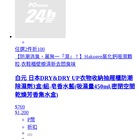
任選2件折100
【防潮消臭，萬無一「濕」！】Hakugen氯化鈣吸濕顆
粒,衣鞋櫃壁櫥清新去悶臭味
白元 日本DRY&DRY UP衣物收納抽屜櫃防潮
除濕劑3盒/組-皂香水藍(吸濕量450ml,密閉空間
乾燥芳香集水盒)
$769
$1,200
P幣
折扣