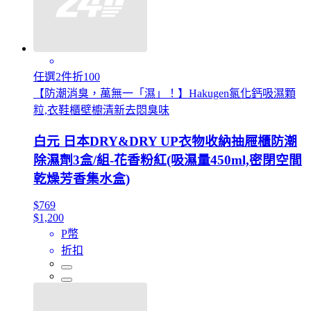
任選2件折100
【防潮消臭，萬無一「濕」！】Hakugen氯化鈣吸濕顆
粒,衣鞋櫃壁櫥清新去悶臭味
白元 日本DRY&DRY UP衣物收納抽屜櫃防潮
除濕劑3盒/組-花香粉紅(吸濕量450ml,密閉空間
乾燥芳香集水盒)
$769
$1,200
P幣
折扣