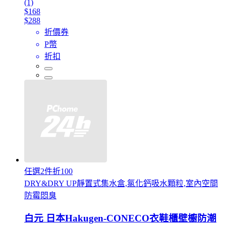
(1)
$168
$288
折價券
P幣
折扣
任選2件折100
DRY&DRY UP靜置式集水盒,氯化鈣吸水顆粒,室內空間
防霉悶臭
白元 日本Hakugen-CONECO衣鞋櫃壁櫥防潮