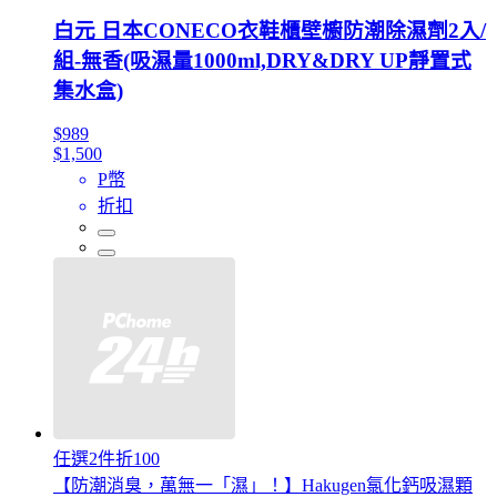
白元 日本CONECO衣鞋櫃壁櫥防潮除濕劑2入/
組-無香(吸濕量1000ml,DRY&DRY UP靜置式
集水盒)
$989
$1,500
P幣
折扣
任選2件折100
【防潮消臭，萬無一「濕」！】Hakugen氯化鈣吸濕顆