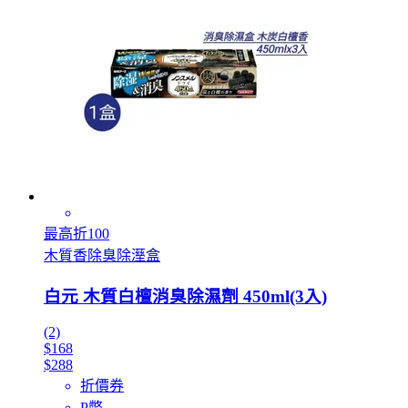
最高折100
木質香除臭除溼盒
白元 木質白檀消臭除濕劑 450ml(3入)
(2)
$168
$288
折價券
P幣