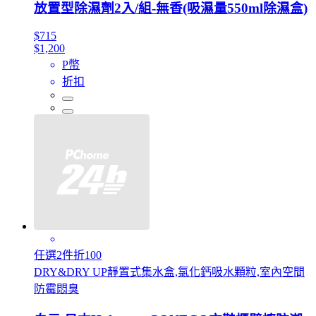
放置型除濕劑2入/組-無香(吸濕量550ml除濕盒)
$715
$1,200
P幣
折扣
任選2件折100
DRY&DRY UP靜置式集水盒,氯化鈣吸水顆粒,室內空間
防霉悶臭