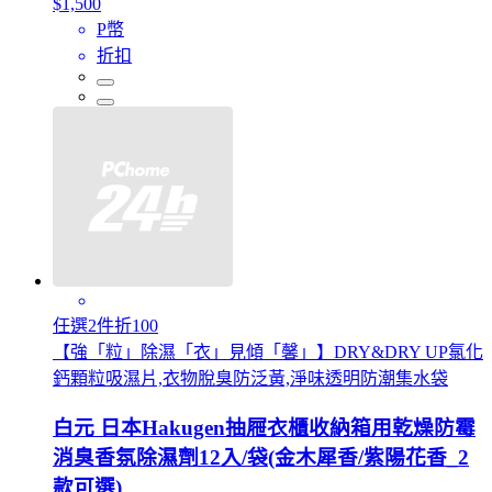
$1,500
P幣
折扣
任選2件折100
【強「粒」除濕「衣」見傾「馨」】DRY&DRY UP氯化
鈣顆粒吸濕片,衣物脫臭防泛黃,淨味透明防潮集水袋
白元 日本Hakugen抽屜衣櫃收納箱用乾燥防霉
消臭香氛除濕劑12入/袋(金木犀香/紫陽花香_2
款可選)