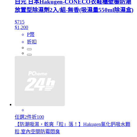
白元 日本Hakugen-CONECO衣鞋櫃壁櫥防潮
放置型除濕劑2入/組-無香(吸濕量550ml除濕盒)
$715
$1,200
P幣
折扣
任選2件折100
【防潮吸濕，乾爽「粒」落！】Hakugen氯化鈣吸水顆
粒,室內空間防霉悶臭