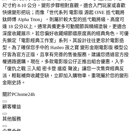
尺寸約 8-10 公分，變形步驟相對直觀，適合入門玩家或喜歡
快速變形把玩；而像「世代系列 電影版 源起 ONE 巡弋戰將
鈦師傅 Alpha Trion」，則屬於較大型的巡弋戰將級，高度可
達 18 公分以上，通常具備更多可動關節與精細塗裝，更適合
深度收藏展示。若您偏好收藏細節還原度高的經典角色，可優
先鎖定「電影經典工作室」系列，其設計往往更忠於電影造
型。為了確保您手中的 Hasbro 孩之寶 變形金剛電影版 模型公
仔皆為官方正版，且享有完善的售後服務，建議您透過官方授
權通路選購。現在，多款電影版公仔正推出組合優惠，入手
「復仇之戰 三入組 密卡登 瘟疫 聲波」讓您一次集齊經典反
派，輕鬆補齊收藏空缺，立即加入購物車，重現屬於您的變形
金剛史詩。
關於PChome24h
顧客權益
其他服務