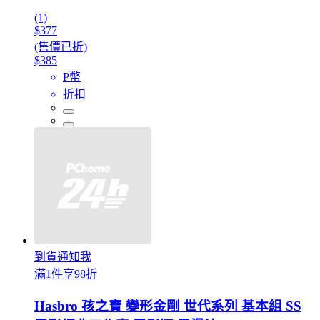
(1)
$377
(售價已折)
$385
P幣
折扣
到貨通知我
滿1件享98折
Hasbro 孩之寶 變形金剛 世代系列 基本組 SS