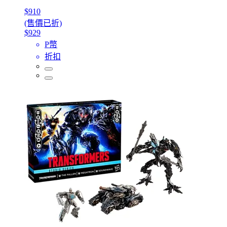
$910
(售價已折)
$929
P幣
折扣