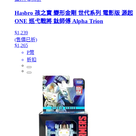
Hasbro 孩之寶 變形金剛 世代系列 電影版 源起
ONE 巡弋戰將 鈦師傅 Alpha Trion
$1,239
(售價已折)
$1,265
P幣
折扣