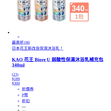
最高折180
日本花王新改良保濕沐浴乳！
KAO 花王 Biore U 弱酸性保濕沐浴乳補充包
340ml
(23)
$189
$300
折價券
P幣
折扣