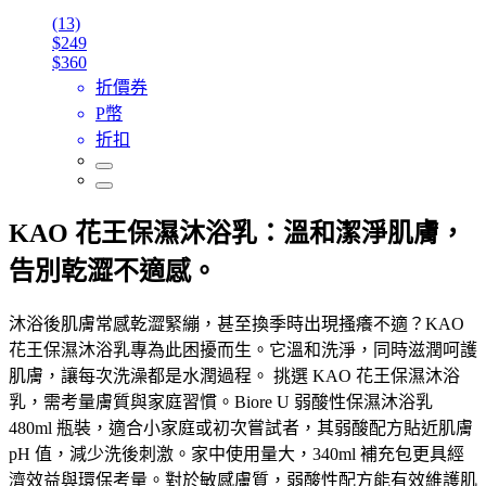
(13)
$249
$360
折價券
P幣
折扣
KAO 花王保濕沐浴乳：溫和潔淨肌膚，
告別乾澀不適感。
沐浴後肌膚常感乾澀緊繃，甚至換季時出現搔癢不適？KAO
花王保濕沐浴乳專為此困擾而生。它溫和洗淨，同時滋潤呵護
肌膚，讓每次洗澡都是水潤過程。 挑選 KAO 花王保濕沐浴
乳，需考量膚質與家庭習慣。Biore U 弱酸性保濕沐浴乳
480ml 瓶裝，適合小家庭或初次嘗試者，其弱酸配方貼近肌膚
pH 值，減少洗後刺激。家中使用量大，340ml 補充包更具經
濟效益與環保考量。對於敏感膚質，弱酸性配方能有效維護肌