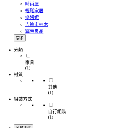
時尚屋
輕鬆家居
樂嫚妮
吉迪市柚木
輝葉良品
更多
分類
家具
(1)
材質
其他
(1)
組裝方式
自行組裝
(1)