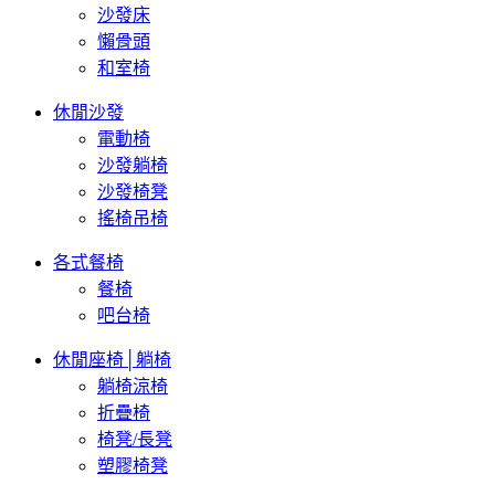
沙發床
懶骨頭
和室椅
休閒沙發
電動椅
沙發躺椅
沙發椅凳
搖椅吊椅
各式餐椅
餐椅
吧台椅
休閒座椅│躺椅
躺椅涼椅
折疊椅
椅凳/長凳
塑膠椅凳