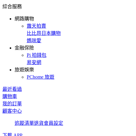
綜合服務
網路購物
露天拍賣
比比昂日本購物
媽咪愛
金融保險
Pi 拍錢包
易安網
旅遊娛樂
PChome 旅遊
最近看過
購物車
我的訂單
顧客中心
追蹤清單
退貨
會員設定
下載 APP