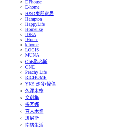
DFhouse
E-home
H&D東稻家居
Hampton
HappyLife
Homelike
IDEA
IHouse
kihome
LOGIS
MUNA
Obis歐必斯
ONE
Peachy Life
RICHOME
YKS 沙發•傢俱
久澤木柞
文創集
多瓦娜
直人木業
班尼斯
南紡生活