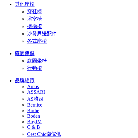
其他座椅
穿鞋椅
浴室椅
樓梯椅
沙發周邊配件
各式座椅
庭園傢俱
庭園坐椅
行動椅
品牌總覽
Amos
ASSARI
AS雅司
Bernice
Birdie
Boden
BuyJM
C & B
Cest Chic潮傢俬