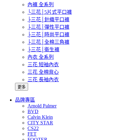
內褲 全系列
└三花│5片式平口褲
├三花│針織平口褲
├三花│彈性平口褲
├三花│時尚平口褲
├三花│全棉三角褲
├三花│衛生褲
內衣 全系列
三花 短袖內衣
三花 全棉背心
三花 長袖內衣
更多
品牌專區
Arnold Palmer
BVD
Calvin Klein
CITY STAR
CS22
FET
FOOTER