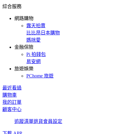
綜合服務
網路購物
露天拍賣
比比昂日本購物
媽咪愛
金融保險
Pi 拍錢包
易安網
旅遊娛樂
PChome 旅遊
最近看過
購物車
我的訂單
顧客中心
追蹤清單
退貨
會員設定
下載 APP