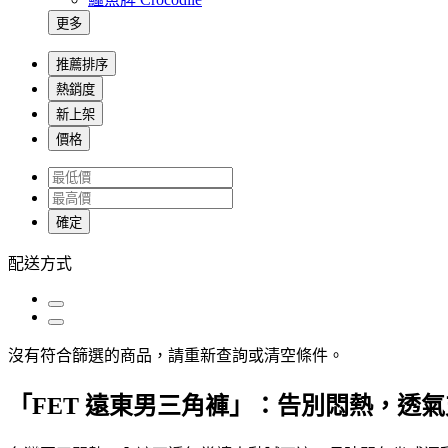
更多
推薦排序
熱銷度
新上架
價格
確定
配送方式
沒有符合篩選的商品，請重新查詢或清空條件。
「FET 遠東男三角褲」：告別悶熱，透