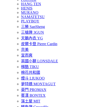
HANG TEN
HENIS
MURANO
NAMATETSU
PLAYBOY
三勝 SanSheng
三槍牌 3GUN
天鵝內衣 YG
皮爾卡登 Pierre Cardin
京美
宜而爽
英國小獅 LONSDALE
梯酷 TIKU
棉花共和國
煙斗 LIUKOO
夢特嬌 MONTAGUT
豪門 PROMAN
賓漢 BONTEX
藻土屋 MIT
鱷魚牌 Crocodile