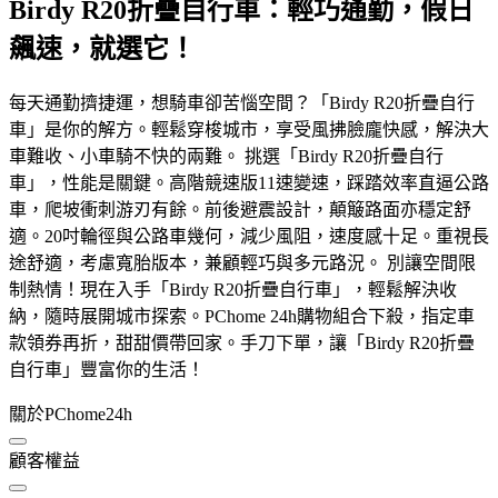
Birdy R20折疊自行車：輕巧通勤，假日
飆速，就選它！
每天通勤擠捷運，想騎車卻苦惱空間？「Birdy R20折疊自行
車」是你的解方。輕鬆穿梭城市，享受風拂臉龐快感，解決大
車難收、小車騎不快的兩難。 挑選「Birdy R20折疊自行
車」，性能是關鍵。高階競速版11速變速，踩踏效率直逼公路
車，爬坡衝刺游刃有餘。前後避震設計，顛簸路面亦穩定舒
適。20吋輪徑與公路車幾何，減少風阻，速度感十足。重視長
途舒適，考慮寬胎版本，兼顧輕巧與多元路況。 別讓空間限
制熱情！現在入手「Birdy R20折疊自行車」，輕鬆解決收
納，隨時展開城市探索。PChome 24h購物組合下殺，指定車
款領券再折，甜甜價帶回家。手刀下單，讓「Birdy R20折疊
自行車」豐富你的生活！
關於PChome24h
顧客權益