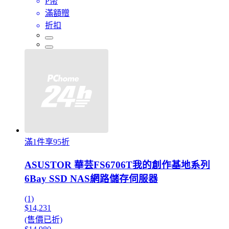
P幣
滿額贈
折扣
滿1件享95折
ASUSTOR 華芸FS6706T我的創作基地系列
6Bay SSD NAS網路儲存伺服器
(1)
$14,231
(售價已折)