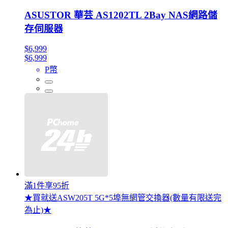
ASUSTOR 華芸 AS1202TL 2Bay NAS網路儲
存伺服器
$6,999
$6,999
P幣
滿1件享95折
★買就送ASW205T 5G*5埠無網管交換器(數量有限送完
為止)★