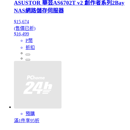
ASUSTOR 華芸AS6702T v2 創作者系列2Bay
NAS網路儲存伺服器
$15,674
(售價已折)
$16,499
P幣
折扣
預購
滿1件享95折