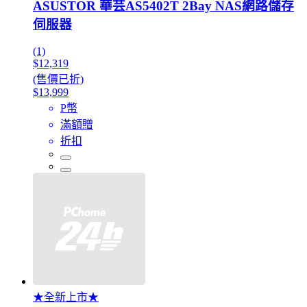
ASUSTOR 華芸AS5402T 2Bay NAS網路儲存
伺服器
(1)
$12,319
(售價已折)
$13,999
P幣
滿額贈
折扣
★全新上市★