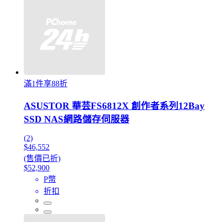
滿1件享88折
ASUSTOR 華芸FS6812X 創作者系列12Bay
SSD NAS網路儲存伺服器
(2)
$46,552
(售價已折)
$52,900
P幣
折扣