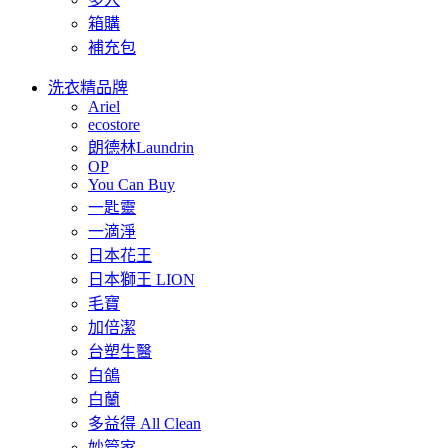
箱購
補充包
洗衣精品牌
Ariel
ecostore
朗德林Laundrin
OP
You Can Buy
一匙靈
一滴淨
日本花王
日本獅王 LION
毛寶
加倍潔
台塑生醫
白鴿
白蘭
多益得 All Clean
妙管家