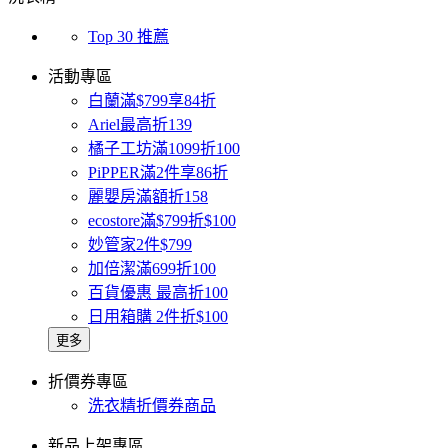
Top 30 推薦
活動專區
白蘭滿$799享84折
Ariel最高折139
橘子工坊滿1099折100
PiPPER滿2件享86折
麗嬰房滿額折158
ecostore滿$799折$100
妙管家2件$799
加倍潔滿699折100
百貨優惠 最高折100
日用箱購 2件折$100
更多
折價券專區
洗衣精折價券商品
新品上架專區