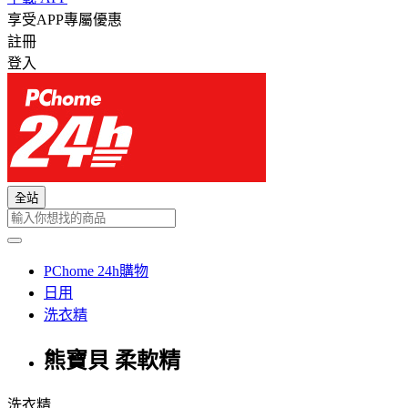
享受APP專屬優惠
註冊
登入
全站
PChome 24h購物
日用
洗衣精
熊寶貝 柔軟精
洗衣精