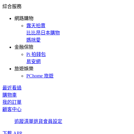
綜合服務
網路購物
露天拍賣
比比昂日本購物
媽咪愛
金融保險
Pi 拍錢包
易安網
旅遊娛樂
PChome 旅遊
最近看過
購物車
我的訂單
顧客中心
追蹤清單
退貨
會員設定
下載 APP