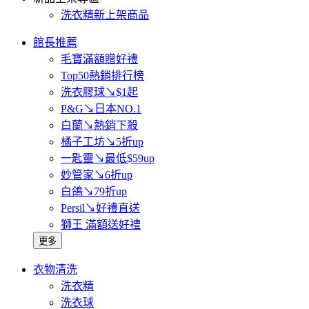
洗衣精新上架商品
館長推薦
毛寶滿額贈好禮
Top50熱銷排行榜
洗衣膠球↘$1起
P&G↘日本NO.1
白蘭↘熱銷下殺
橘子工坊↘5折up
一匙靈↘最低$59up
妙管家↘6折up
白鴿↘79折up
Persil↘好禮直送
獅王 滿額送好禮
更多
衣物清洗
洗衣精
洗衣球