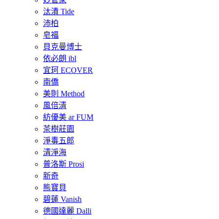
汰漬 Tide
沛柏
皂福
貝克曼博士
依必朗 ibl
宜珂 ECOVER
南僑
美則 Method
風倍清
紡優美 ar FUM
茶樹莊園
淨毒五郎
清淨海
普洛斯 Prosi
新奇
熊寶貝
碧蓮 Vanish
德國達麗 Dalli