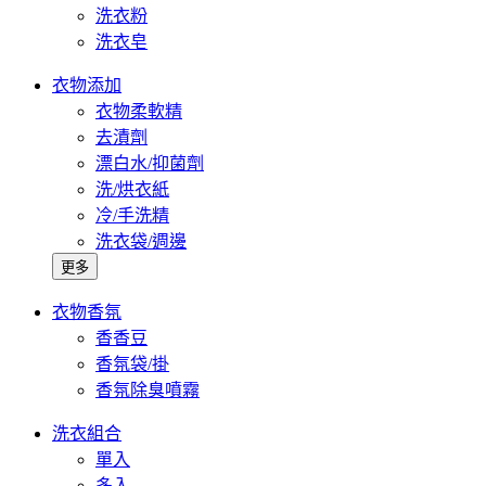
洗衣粉
洗衣皂
衣物添加
衣物柔軟精
去漬劑
漂白水/抑菌劑
洗/烘衣紙
冷/手洗精
洗衣袋/週邊
更多
衣物香氛
香香豆
香氛袋/掛
香氛除臭噴霧
洗衣組合
單入
多入