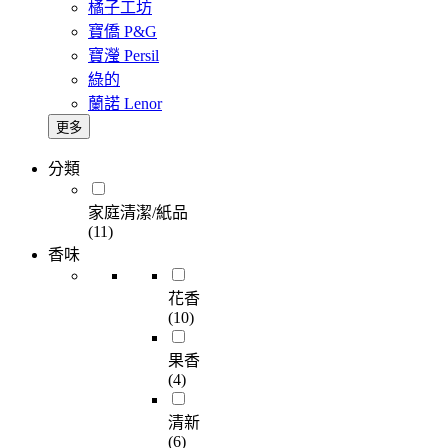
橘子工坊
寶僑 P&G
寶瀅 Persil
綠的
蘭諾 Lenor
更多
分類
家庭清潔/紙品
(11)
香味
花香
(10)
果香
(4)
清新
(6)