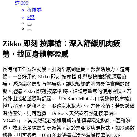
$7,990
折價券
P幣
Zikko 即刻 按摩槍：深入舒緩肌肉疲
勞，找回身體輕盈感
長時間工作或運動後，肌肉常感到僵硬，影響活動力。這時
候，一台好用的 Zikko 即刻 按摩槍 能幫您快速舒緩深層痠
痛，透過高頻震動直擊痛點，讓您緊繃的肌肉獲得實際的放
鬆。選購 Zikko 即刻 按摩槍 時，建議考量您的使用習慣。若
常外出或希望隨時舒緩，「Dr.Rock Mini 2s 口袋迷你按摩槍」
輕巧好握，體積不到一般礦泉水瓶大小，方便收納；若想體驗
溫熱療法，則可選擇「Dr.Rock 天然砭石熱能按摩槍H-
MG400」，其天然砭石接觸肌膚時能傳導穩定熱能，溫和滲
透，效果比單純震動更顯著。對於需要多功能模式，如冷熱敷
切換，則可參考「USB充電便攜式冷熱深層按摩槍HXR-