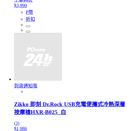
$3,990
P幣
折扣
到貨通知我
Zikko 即刻 Dr.Rock USB充電便攜式冷熱深層
按摩槍HXR-B025_白
(3)
$1,986