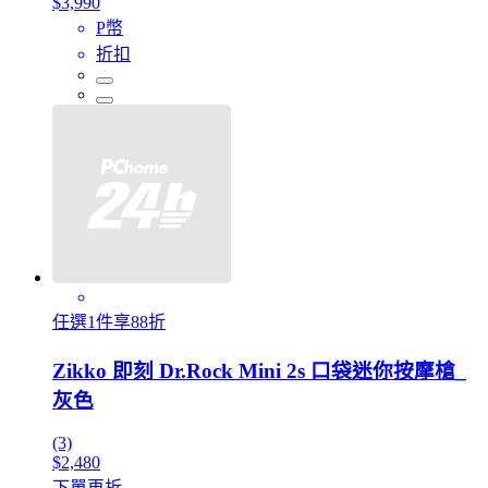
$3,990
P幣
折扣
任選1件享88折
Zikko 即刻 Dr.Rock Mini 2s 口袋迷你按摩槍_
灰色
(3)
$2,480
下單再折