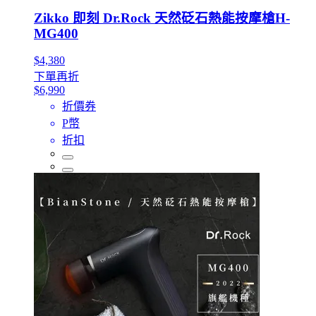
Zikko 即刻 Dr.Rock 天然砭石熱能按摩槍H-
MG400
$4,380
下單再折
$6,990
折價券
P幣
折扣