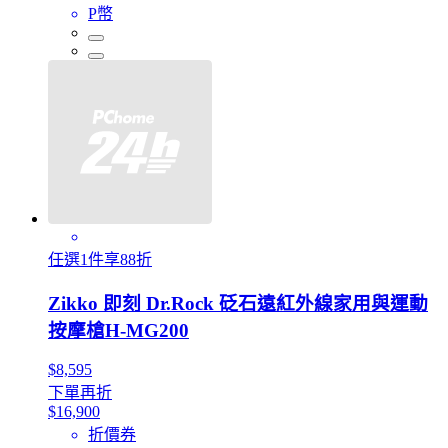
P幣
任選1件享88折
Zikko 即刻 Dr.Rock 砭石遠紅外線家用與運動
按摩槍H-MG200
$8,595
下單再折
$16,900
折價券