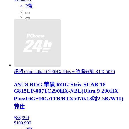
P幣
超頻 Core Ultra 9 290HX Plus + 強悍效能 RTX 5070
ASUS ROG 華碩 ROG Strix SCAR 18
G815LP-0071C290HX-NBL(Ultra 9 290HX
Plus/16G+16G/1TB/RTX5070/18吋2.5K/W11)
特仕
$88,999
$100,999