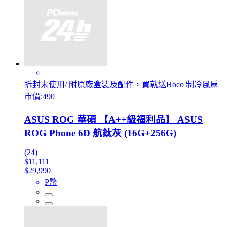
拆封未使用/ 附原廠盒裝及配件，買就送Hoco 制冷風扇
市價:490
ASUS ROG 華碩 【A++級福利品】 ASUS
ROG Phone 6D 航鈦灰 (16G+256G)
(24)
$11,111
$29,990
P幣