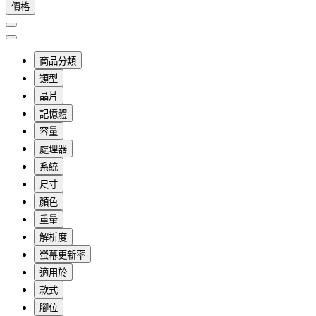
價格
商品分類
類型
晶片
記憶體
容量
處理器
系統
尺寸
顏色
重量
解析度
螢幕更新率
適用於
款式
腳位