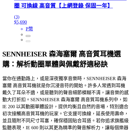
圈 可換線 高音質【上網登錄 保固一年】
(3)
$5,690
P幣
SENNHEISER 森海塞爾 高音質耳機選
購：解析動圈單體與佩戴舒適秘訣
當你在通勤路上，或是深夜獨享音樂時，SENNHEISER 森海
塞爾 高音質耳機就是你沉浸音符的開始。許多人常遇到耳機
戴久了耳朵不適，或是聽到的聲音細節模糊不清，讓音樂的感
動大打折扣。SENNHEISER 森海塞爾 高音質耳機系列中，如
IE 200 以其動圈單體設計，提供均衡且自然的音場，特別適合
初次接觸高音質耳機的玩家。它支援可換線，延長使用壽命，
並且隨附不同尺寸耳塞，確保穩固貼合耳道。若你追求旗艦級
監聽表現，IE 600 則以其更為精準的聲音解析力，讓每個樂器