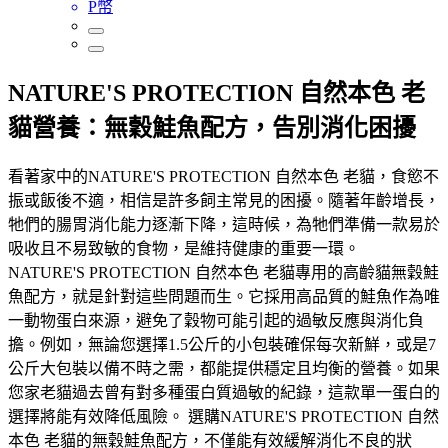
P幣
NATURE'S PROTECTION 自然本色 老
貓營養：無穀鮭魚配方，告別消化困擾
看著家中的NATURE'S PROTECTION 自然本色 老貓，食慾不
振或飯後不適，相信是許多飼主常見的困擾。隨著年齡增長，
牠們的腸胃消化能力逐漸下降，這時候，為牠們準備一款易於
吸收且不易致敏的食物，是維持健康的重要一環。
NATURE'S PROTECTION 自然本色 老貓專用的高齡貓無穀鮭
魚配方，就是針對這些問題而生。它採用高品質的鮭魚作為唯
一動物蛋白來源，避免了穀物可能引起的過敏反應與消化負
擔。例如，無論您選擇1.5公斤的小包裝確保每次新鮮，或是7
公斤大包裝以備不時之需，都能提供穩定且均衡的營養。如果
您家老貓過去曾有對多種蛋白質過敏的紀錄，這款單一蛋白的
選擇將能有效降低風險。 選購NATURE'S PROTECTION 自然
本色 老貓的無穀鮭魚配方，不僅能有效緩解消化不良的狀