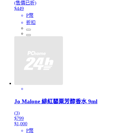
(售價已折)
$449
P幣
折扣
Jo Malone 緋紅罌粟芳醇香水 9ml
(3)
$799
$1,000
P幣