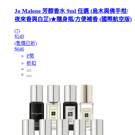
Jo Malone 芳醇香水 9ml 任選 (烏木與佛手柑/
夜來香與白芷)★隨身瓶/方便補香 (國際航空版)
(7)
$549
(售價已折)
$646
P幣
折扣