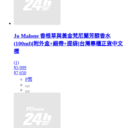
Jo Malone 香根草與黃金梵尼蘭芳醇香水
(100ml)[附外盒+緞帶+提袋]台灣專櫃正貨中文
標
(1)
$5,999
$7,650
P幣