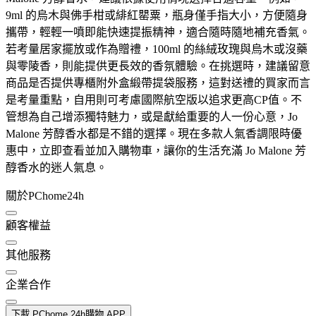
9ml 的烏木與佛手柑或緋紅罌粟，瓶身僅手指大小，方便隨身
攜帶，輕輕一噴即能快速提振精神，適合隨時隨地補充香氣。
若考量居家擺放或作為贈禮，100ml 的絲絨玫瑰與烏木或沒藥
與零陵香，則能提供更長效的香氛體驗。在挑選時，建議留意
商品是否提供專櫃附外盒緞帶提袋服務，這對送禮的買家而言
是考量重點，自用則可考慮國際航空版以追求更高CP值。不
管想為自己增添獨特魅力，或是獻給重要的人一份心意，Jo
Malone 芳醇香水都是不錯的選擇。現在多款人氣香調限時優
惠中，立即查看並加入購物車，讓你的生活充滿 Jo Malone 芳
醇香水的迷人氣息。
關於PChome24h
顧客權益
其他服務
企業合作
下載 PChome 24h購物 APP