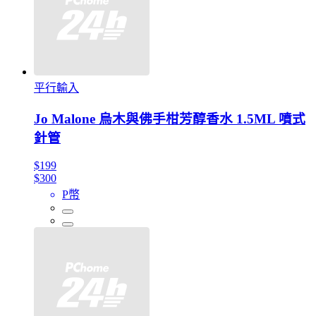
平行輸入
Jo Malone 烏木與佛手柑芳醇香水 1.5ML 噴式
針管
$199
$300
P幣