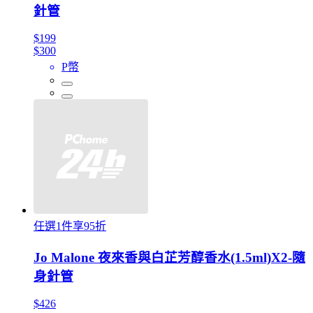
針管
$199
$300
P幣
任選1件享95折
Jo Malone 夜來香與白芷芳醇香水(1.5ml)X2-隨
身針管
$426