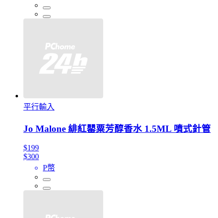
平行輸入
Jo Malone 緋紅罌粟芳醇香水 1.5ML 噴式針管
$199
$300
P幣