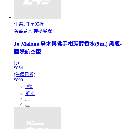
任選1件享95折
奢華烏木 神秘展現
Jo Malone 烏木與佛手柑芳醇香水(9ml) 黑瓶-
國際航空版
(2)
$854
(售價已折)
$899
P幣
折扣