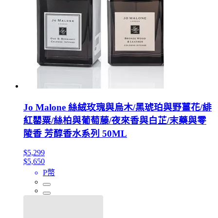
Jo Malone 絲絨玫瑰與烏木/黑琥珀與野薑花/緋
紅罌粟/絲柏與葡萄藤/夜來香與白芷/末藥與零
陵香 芳醇香水系列 50ML
$5,299
$5,650
P幣