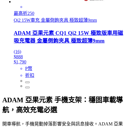
最高折250
Qi2 15W車充 金屬倒鉤夾具 極致超薄9mm
ADAM 亞果元素 CQ1 Qi2 15W 極致版車用磁
吸充電器 金屬倒鉤夾具 極致超薄9mm
(16)
$888
$1,790
P幣
折扣
ADAM 亞果元素 手機支架：穩固車載導
航，高效充電必選
開車導航，手機晃動掉落影響安全與訊息接收。ADAM 亞果