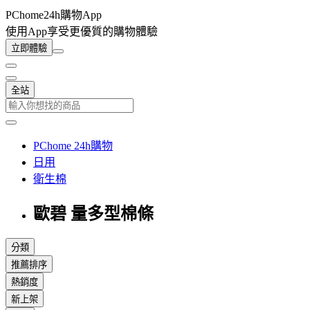
PChome24h購物App
使用App享受更優質的購物體驗
立即體驗
全站
PChome 24h購物
日用
衛生棉
歐碧 量多型棉條
分類
推薦排序
熱銷度
新上架