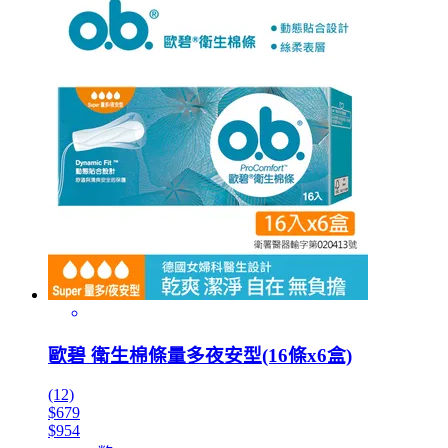
歐碧 衛生棉條量多夜安型(16條x6盒)
(12)
$679
$954