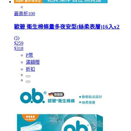
最高折100
歐碧 衛生棉條量多夜安型(絲柔表層)16入x2
(5)
$259
$318
P幣
滿額贈
折扣