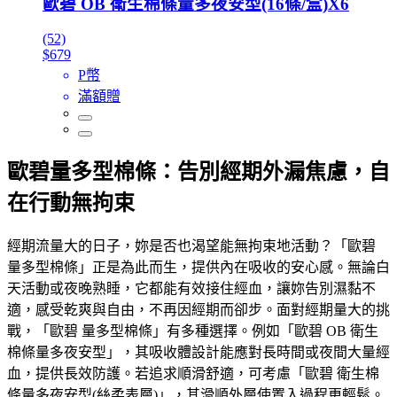
歐碧 OB 衛生棉條量多夜安型(16條/盒)X6
(52)
$679
P幣
滿額贈
歐碧量多型棉條：告別經期外漏焦慮，自
在行動無拘束
經期流量大的日子，妳是否也渴望能無拘束地活動？「歐碧
量多型棉條」正是為此而生，提供內在吸收的安心感。無論白
天活動或夜晚熟睡，它都能有效接住經血，讓妳告別濕黏不
適，感受乾爽與自由，不再因經期而卻步。面對經期量大的挑
戰，「歐碧 量多型棉條」有多種選擇。例如「歐碧 OB 衛生
棉條量多夜安型」，其吸收體設計能應對長時間或夜間大量經
血，提供長效防護。若追求順滑舒適，可考慮「歐碧 衛生棉
條量多夜安型(絲柔表層)」，其滑順外層使置入過程更輕鬆。