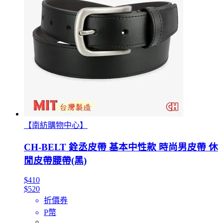
【南紡購物中心】
CH-BELT 銓丞皮帶 基本中性款 時尚男皮帶 休
閒皮帶腰帶(黑)
$410
$520
折價券
P幣