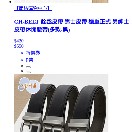
【南紡購物中心】
CH-BELT 銓丞皮帶 男士皮帶 穩重正式 男紳士
皮帶休閒腰帶(多款-黑)
$420
$550
折價券
P幣