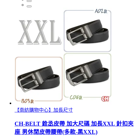
【南紡購物中心】加長尺寸
CH-BELT 銓丞皮帶 加大尺碼 加長XXL 針扣夾
座 男休閒皮帶腰帶(多款-黑XXL)