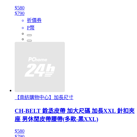
$580
$790
折價券
P幣
【南紡購物中心】加長尺寸
CH-BELT 銓丞皮帶 加大尺碼 加長XXL 針扣夾
座 男休閒皮帶腰帶(多款-黑XXL)
$580
$790