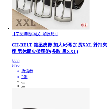
【南紡購物中心】加長尺寸
CH-BELT 銓丞皮帶 加大尺碼 加長XXL 針扣夾
座 男休閒皮帶腰帶(多款-黑XXL)
$580
$790
折價券
P幣