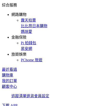
綜合服務
網路購物
露天拍賣
比比昂日本購物
媽咪愛
金融保險
Pi 拍錢包
易安網
旅遊娛樂
PChome 旅遊
最近看過
購物車
我的訂單
顧客中心
追蹤清單
退貨
會員設定
下載 APP