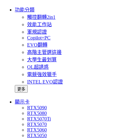
功能分類
觸控翻轉2in1
效能工作站
軍規認證
Copilot+PC
EVO翻轉
高階主管選這邊
大學生最划算
OL超誘惑
電競強效獵手
INTEL EVO認證
更多
顯示卡
RTX5090
RTX5080
RTX5070Ti
RTX5070
RTX5060
RTX5050