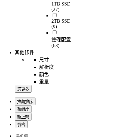
1TB SSD
(27)
2TB SSD
(9)
雙碟配置
(63)
其他條件
尺寸
解析度
顏色
重量
選更多
推薦排序
熱銷度
新上架
價格