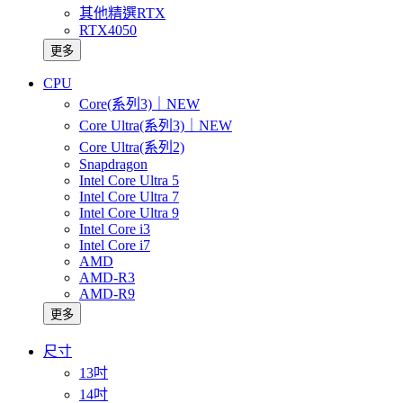
其他精選RTX
RTX4050
更多
CPU
Core(系列3)｜NEW
Core Ultra(系列3)｜NEW
Core Ultra(系列2)
Snapdragon
Intel Core Ultra 5
Intel Core Ultra 7
Intel Core Ultra 9
Intel Core i3
Intel Core i7
AMD
AMD-R3
AMD-R9
更多
尺寸
13吋
14吋