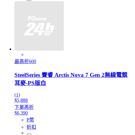
最高折600
SteelSeries 賽睿 Arctis Nova 7 Gen 2無線電競
耳麥-PS版白
(1)
$5,888
下單再折
$6,390
P幣
折扣