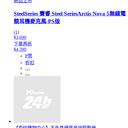
新品上市
SteelSeries 賽睿 Steel SeriesArctis Nova 5無線電
競耳機麥克風-PS版
(1)
$3,690
下單再折
$4,390
P幣
折扣
【南紡購物中心】不失真優質音效驅動器