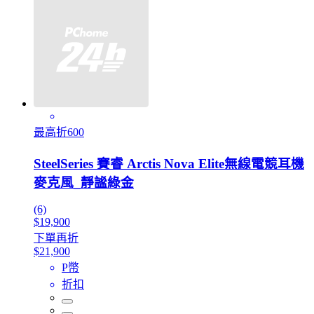
最高折600
SteelSeries 賽睿 Arctis Nova Elite無線電競耳機
麥克風_靜謐綠金
(6)
$19,900
下單再折
$21,900
P幣
折扣