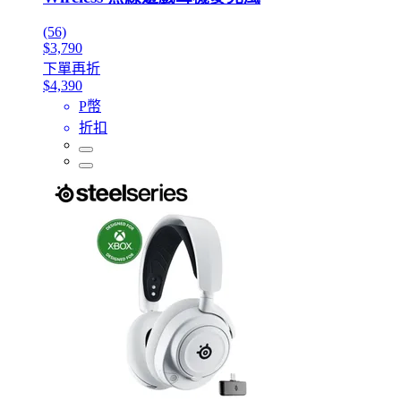
(56)
$3,790
下單再折
$4,390
P幣
折扣