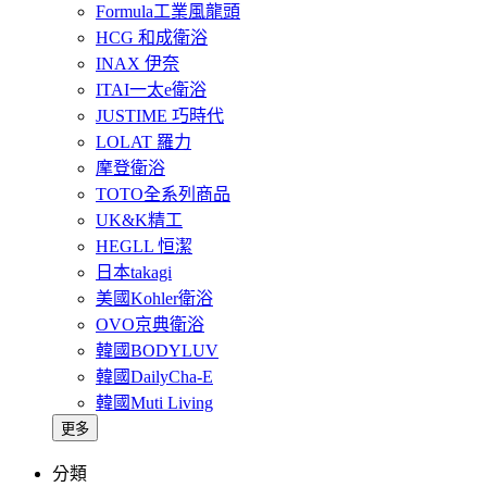
Formula工業風龍頭
HCG 和成衛浴
INAX 伊奈
ITAI一太e衛浴
JUSTIME 巧時代
LOLAT 羅力
摩登衛浴
TOTO全系列商品
UK&K精工
HEGLL 恒潔
日本takagi
美國Kohler衛浴
OVO京典衛浴
韓國BODYLUV
韓國DailyCha-E
韓國Muti Living
更多
分類