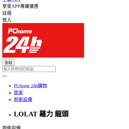
享受APP專屬優惠
註冊
登入
全站
PChome 24h購物
居家
廚衛設備
LOLAT 羅力 龍頭
廚衛設備