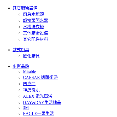
其它廚衛設備
廚房水龍頭
轉接頭節水器
水槽洗衣槽
其他廚衛設備
其它配件材料
歐式廚具
歐化廚具
廚衛品牌
Mirable
CAESAR 凱薩衛浴
四喜門
神膚奇肌
ALEX 電光衛浴
DAY&DAY生活精品
3M
EAGLE一果生活