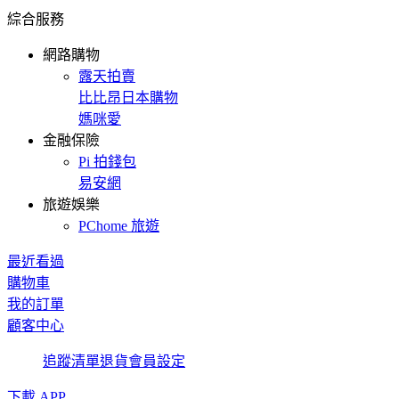
綜合服務
網路購物
露天拍賣
比比昂日本購物
媽咪愛
金融保險
Pi 拍錢包
易安網
旅遊娛樂
PChome 旅遊
最近看過
購物車
我的訂單
顧客中心
追蹤清單
退貨
會員設定
下載 APP