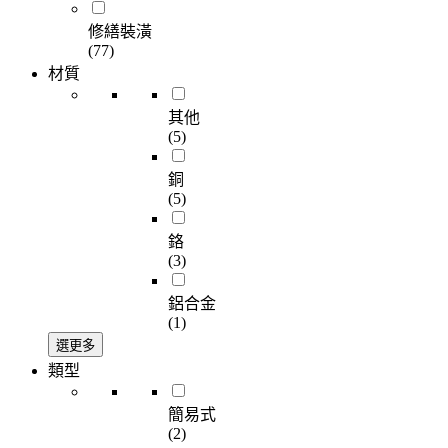
修繕裝潢
(77)
材質
其他
(5)
銅
(5)
鉻
(3)
鋁合金
(1)
選更多
類型
簡易式
(2)