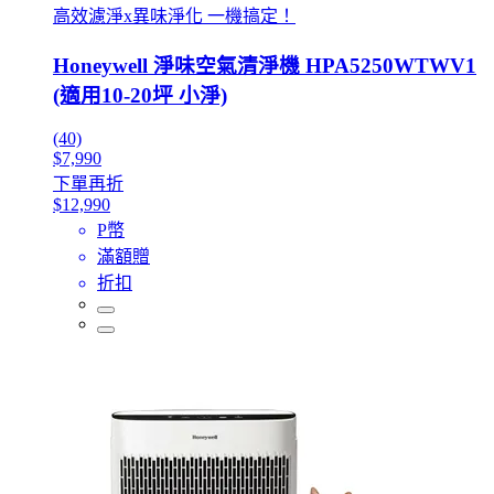
高效濾淨x異味淨化 一機搞定！
Honeywell 淨味空氣清淨機 HPA5250WTWV1
(適用10-20坪 小淨)
(40)
$7,990
下單再折
$12,990
P幣
滿額贈
折扣