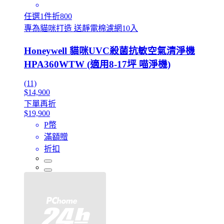
任選1件折800
專為貓咪打造 送靜電棉濾網10入
Honeywell 貓咪UVC殺菌抗敏空氣清淨機
HPA360WTW (適用8-17坪 喵淨機)
(11)
$14,900
下單再折
$19,900
P幣
滿額贈
折扣