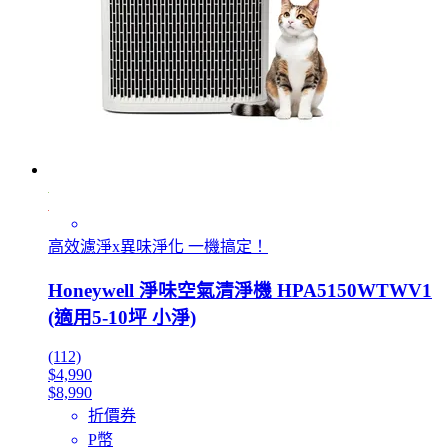
高效濾淨x異味淨化 一機搞定！
Honeywell 淨味空氣清淨機 HPA5150WTWV1
(適用5-10坪 小淨)
(112)
$4,990
$8,990
折價券
P幣