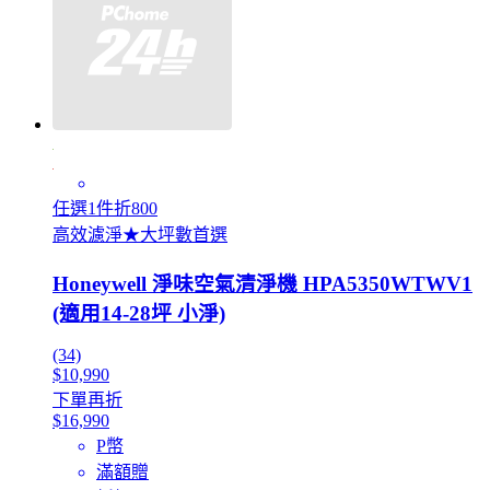
任選1件折800
高效濾淨★大坪數首選
Honeywell 淨味空氣清淨機 HPA5350WTWV1
(適用14-28坪 小淨)
(34)
$10,990
下單再折
$16,990
P幣
滿額贈