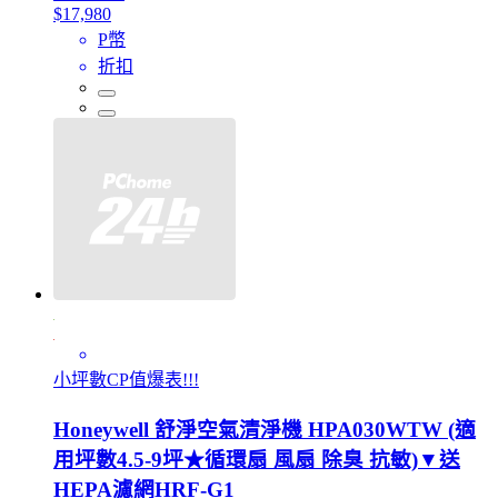
$17,980
P幣
折扣
小坪數CP值爆表!!!
Honeywell 舒淨空氣清淨機 HPA030WTW (適
用坪數4.5-9坪★循環扇 風扇 除臭 抗敏)▼送
HEPA濾網HRF-G1