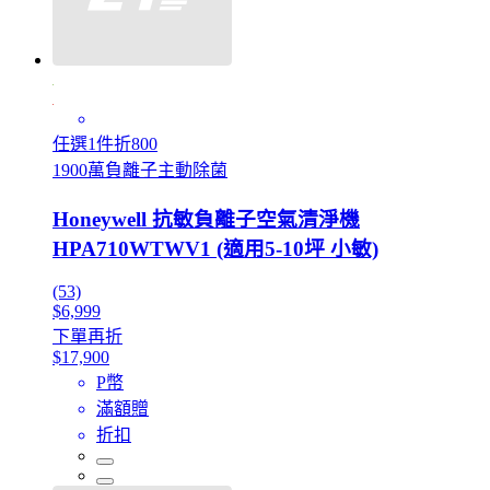
任選1件折800
1900萬負離子主動除菌
Honeywell 抗敏負離子空氣清淨機
HPA710WTWV1 (適用5-10坪 小敏)
(53)
$6,999
下單再折
$17,900
P幣
滿額贈
折扣