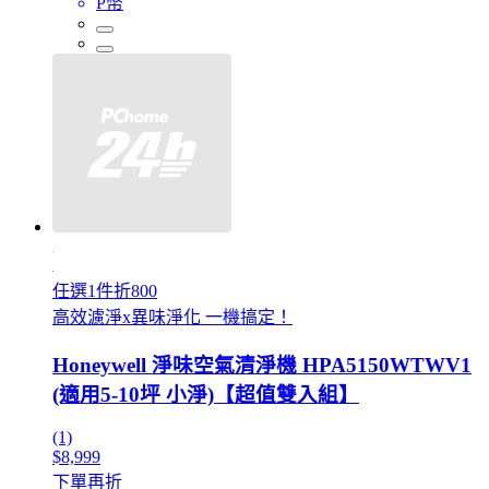
P幣
任選1件折800
高效濾淨x異味淨化 一機搞定！
Honeywell 淨味空氣清淨機 HPA5150WTWV1
(適用5-10坪 小淨)【超值雙入組】
(1)
$8,999
下單再折