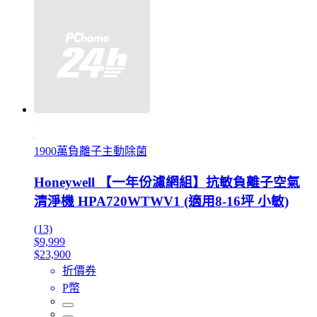
1900萬負離子主動除菌
Honeywell 【一年份濾網組】抗敏負離子空氣
清淨機 HPA720WTWV1 (適用8-16坪 小敏)
(13)
$9,999
$23,900
折價券
P幣