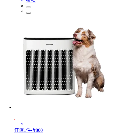
折扣
任選1件折800