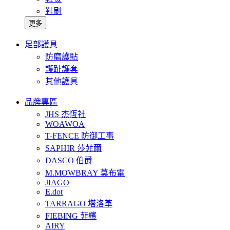
鞋刷
更多
足部護具
防磨護貼
護趾護套
其他護具
品牌專區
JHS 杰恆社
WOAWOA
T-FENCE 防御工事
SAPHIR 莎菲爾
DASCO 伯爵
M.MOWBRAY 莫布雷
JIAGO
E.dot
TARRAGO 塔洛革
FIEBING 菲繽
AIRY