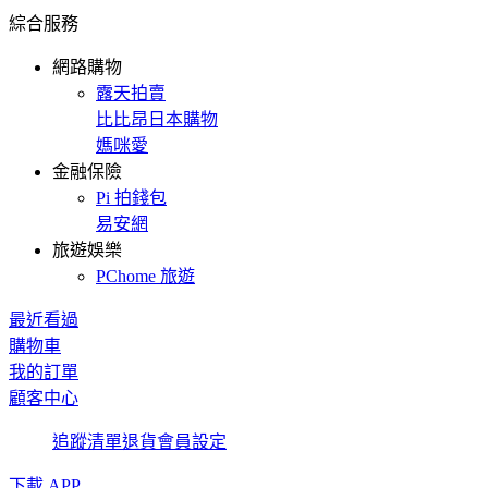
綜合服務
網路購物
露天拍賣
比比昂日本購物
媽咪愛
金融保險
Pi 拍錢包
易安網
旅遊娛樂
PChome 旅遊
最近看過
購物車
我的訂單
顧客中心
追蹤清單
退貨
會員設定
下載 APP