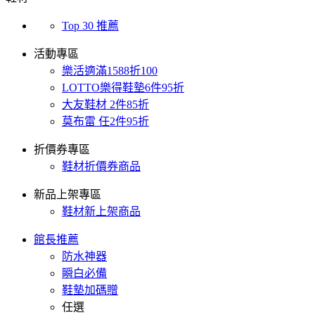
Top 30 推薦
活動專區
樂活適滿1588折100
LOTTO樂得鞋墊6件95折
大友鞋材 2件85折
莫布雷 任2件95折
折價券專區
鞋材折價券商品
新品上架專區
鞋材新上架商品
館長推薦
防水神器
瞬白必備
鞋墊加碼贈
任選