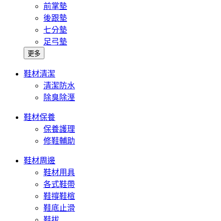
前掌墊
後跟墊
七分墊
足弓墊
更多
鞋材清潔
清潔防水
除臭除溼
鞋材保養
保養護理
修鞋輔助
鞋材周邊
鞋材用具
各式鞋帶
鞋撐鞋楦
鞋底止滑
鞋拔